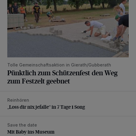
Tolle Gemeinschaftsaktion in Gierath/Gubberath
Pünktlich zum Schützenfest den Weg
zum Festzelt geebnet
Reinhören
„Loss dir nix jefalle“ in 7 Tage 1 Song
„Loss dir nix jefalle“ in 7 Tage 1 Song
Save the date
Mit Baby ins Museum
Mit Baby ins Museum