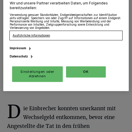
Wir und unsere Partner verarbeiten Daten, um Folgendes
Rommerskirchen
·
Bislang unbekannte Täter
bereitzustellen:
verschafften sich in der Zeit von Sonntag (16.06.),
Verwendung genauer Standortdaten. Endgeräteeigenschaften zur Identifikation
13:00 Uhr, bis Montag (17.06.), 03:55 Uhr, gewaltsam
aktiv abfragen. Speichern von oder Zugriff auf Informationen auf einem Endgerät.
Personalisierte Werbung und Inhalte, Messung von Werbeleistung und der
Zutritt zu einer Bäckereifiliale an der Alfred-Nobel-
Performance von Inhalten, Zielgruppenforschung sowie Entwicklung und
Allee.
Verbesserung von Angeboten.
Ausführliche Informationen
Impressum
17.06.2019 , 12:50 Uhr
Eine Minute Lesezeit
Datenschutz
Einstellungen oder
OK
Ablehnen
D
ie Einbrecher konnten unerkannt mit
Wechselgeld entkommen, bevor eine
Angestellte die Tat in den frühen