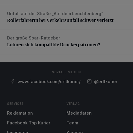
Unfall auf der Straße „Auf dem Leuchtenberg“
Rollerfahrerin bei Verkehrsunfall schwer verletzt
Rollerfahrerin bei Verkehrsunfall schwer verletzt
Der große Spar-Ratgeber
Lohnen sich kompatible Druckerpatronen?
Lohnen sich kompatible Druckerpatronen?
SOZIALE MEDIEN
www.facebook.com/erftkurier/
@erftkurier
SERVICES
VERLAG
Reklamation
Mediadaten
Facebook Top Kurier
Team
Inserieren
Karriere