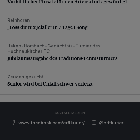
Vorbildlicher Einsatz für den Artenschutz gewürdigt
Reinhören
„Loss dir nix jefalle“ in 7 Tage 1 Song
„Loss dir nix jefalle“ in 7 Tage 1 Song
Jakob-Hombach-Gedächtnis-Turnier des
Jubiläumsausgabe des Traditions-Tennisturniers
Hochneukircher TC
Jubiläumsausgabe des Traditions-Tennisturniers
Zeugen gesucht
Senior wird bei Unfall schwer verletzt
Senior wird bei Unfall schwer verletzt
SOZIALE MEDIEN
www.facebook.com/erftkurier/
@erftkurier