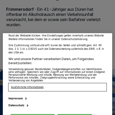
Wir und unsere
218
-Partner speichern und greifen auf personenbezogene Daten
Frimmersdorf
·
Ein 41-Jähriger aus Düren hat
wie Browserdaten oder eindeutige Kennungen auf Ihrem Gerät zu. Durch Auswahl
offenbar im Alkoholrausch einen Verkehrsunfall
von OK aktivieren Sie Tracking-Technologien für die unter „Wir und unsere
Partner verarbeiten Daten, um Ihnen Dienste bereitzustellen“ aufgeführten
verursacht, bei dem er sowie sein Beifahrer verletzt
Zwecke. Wenn Tracker deaktiviert sind, sind manche Inhalte und Anzeigen
wurden.
möglicherweise nicht mehr so relevant für Sie. Sie können dieses Menü jederzeit
wieder aufrufen, um Ihre Einstellungen zu ändern oder Ihre Einwilligung zu
widerrufen, indem Sie auf den Link Einstellungen oder Ablehnen am unteren
Rand der Webseite klicken. Ihre Einstellungen gelten innerhalb unseres Website.
Weitere Informationen finden Sie in unserer Datenschutzerklärung.
19.09.2025 , 12:44 Uhr
Eine Minute Lesezeit
Ihre Zustimmung umfasst alle erft-kurier.de-Seiten und schließt gem. Art. 49
Abs. 1 S. 1 lit. a DSGVO auch die Datenverarbeitung außerhalb des EWR, z.B. in
den USA ein.
Wir und unsere Partner verarbeiten Daten, um Folgendes
bereitzustellen:
Verwendung genauer Standortdaten. Endgeräteeigenschaften zur Identifikation
aktiv abfragen. Speichern von oder Zugriff auf Informationen auf einem Endgerät.
Personalisierte Werbung und Inhalte, Messung von Werbeleistung und der
Performance von Inhalten, Zielgruppenforschung sowie Entwicklung und
Verbesserung von Angeboten.
Ausführliche Informationen
Impressum
Datenschutz