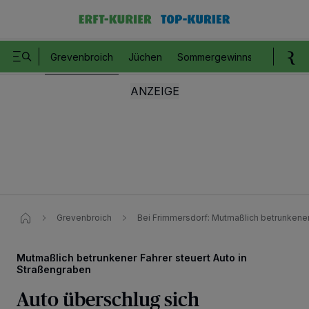
Grevenbroich
Jüchen
Sommergewinnspiel
Romm
Grevenbroich
Bei Frimmersdorf: Mutmaßlich betrunkener
Mutmaßlich betrunkener Fahrer steuert Auto in
Straßengraben
Auto überschlug sich