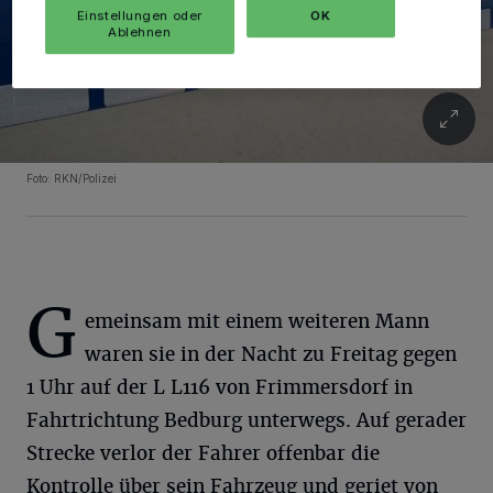
Einstellungen oder
OK
Ablehnen
Foto: RKN/Polizei
G
emeinsam mit einem weiteren Mann
waren sie in der Nacht zu Freitag gegen
1 Uhr auf der L L116 von Frimmersdorf in
Fahrtrichtung Bedburg unterwegs. Auf gerader
Strecke verlor der Fahrer offenbar die
Kontrolle über sein Fahrzeug und geriet von