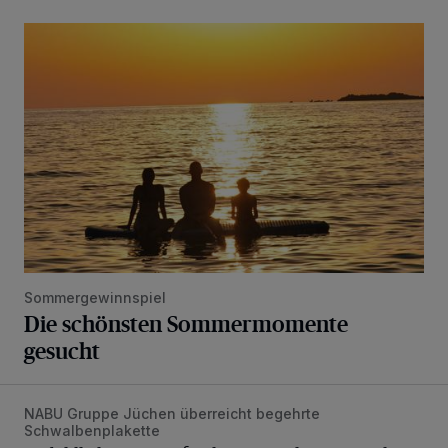
Die schönsten Sommermomente gesucht
Sommergewinnspiel
Die schönsten Sommermomente
gesucht
NABU Gruppe Jüchen überreicht begehrte
Vorbildlicher Einsatz für den Artenschutz gewürdigt
Schwalbenplakette