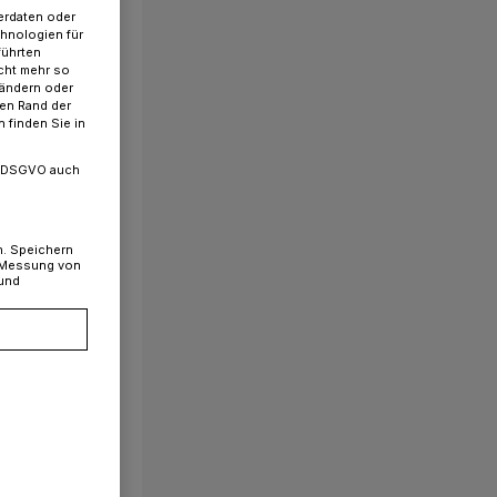
erdaten oder
chnologien für
führten
cht mehr so
 ändern oder
ren Rand der
 finden Sie in
. a DSGVO auch
n. Speichern
, Messung von
 und