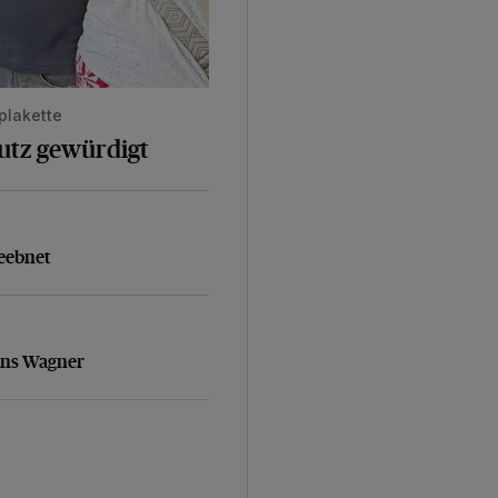
plakette
hutz gewürdigt
geebnet
eebnet
ans Wagner
ans Wagner