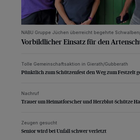
NABU Gruppe Jüchen überreicht begehrte Schwalben
Vorbildlicher Einsatz für den Artensc
Tolle Gemeinschaftsaktion in Gierath/Gubberath
Pünktlich zum Schützenfest den Weg zum Festzelt 
Pünktlich zum Schützenfest den Weg zum Festzelt g
Nachruf
Trauer um Heimatforscher und Herzblut-Schütze H
Trauer um Heimatforscher und Herzblut-Schütze H
Zeugen gesucht
Senior wird bei Unfall schwer verletzt
Senior wird bei Unfall schwer verletzt