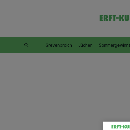
Grevenbroich
Jüchen
Sommergewinns