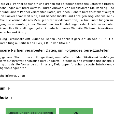
sere
218
-Partner speichern und greifen auf personenbezogene Daten wie Brows
Kennungen auf Ihrem Gerät zu. Durch Auswahl von OK aktivieren Sie Tracking-Te
Wir und unsere Partner verarbeiten Daten, um Ihnen Dienste bereitzustellen“ aufge
n Tracker deaktiviert sind, sind manche Inhalte und Anzeigen möglicherweise ni
-Jäger, coole Drinks, heiße Musik und tolle Kicks!
r Sie. Sie können dieses Menü jederzeit wieder aufrufen, um Ihre Einstellungen zu
ligung zu widerrufen, indem Sie auf den Link Einstellungen oder Ablehnen am unte
icken. Ihre Einstellungen gelten innerhalb unseres Website. Weitere Informationen
tenschutzerklärung.
mung umfasst alle erft-kurier.de-Seiten und schließt gem. Art. 49 Abs. 1 S. 1 lit
ger, coole Drinks,
rarbeitung außerhalb des EWR, z.B. in den USA ein.
nsere Partner verarbeiten Daten, um Folgendes bereitzustellen:
und tolle Kicks!
genauer Standortdaten. Endgeräteeigenschaften zur Identifikation aktiv abfrage
griff auf Informationen auf einem Endgerät. Personalisierte Werbung und Inhalte
ung und der Performance von Inhalten, Zielgruppenforschung sowie Entwicklung
ng von Angeboten.
che Informationen
ntour, Kanufahrten, interne
ntouren oder einfach den Tag mit den
sum
ste an möglichen Tätigkeiten an Vatertag
hutz
 ist lang.
Einstellungen oder Ablehnen
OK