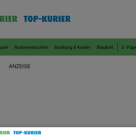
piel
Rommerskirchen
Bedburg & Kaster
Blaulicht
E-Pap