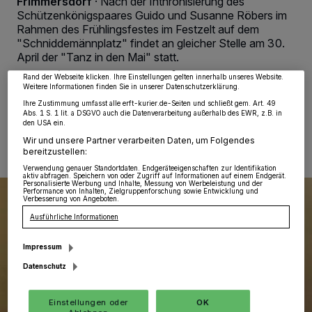
Frimmersdorf
·
Nach der Inthronisierung des
wie Browserdaten oder eindeutige Kennungen auf Ihrem Gerät zu. Durch Auswahl
Schützenkönigspaares Guido und Susanne Röbers im
von OK aktivieren Sie Tracking-Technologien für die unter „Wir und unsere
Rahmen des Frühlingsfestes im Festzelt auf dem
Partner verarbeiten Daten, um Ihnen Dienste bereitzustellen“ aufgeführten
Zwecke. Wenn Tracker deaktiviert sind, sind manche Inhalte und Anzeigen
"Schniddemännplatz" findet an gleicher Stelle am 30.
möglicherweise nicht mehr so relevant für Sie. Sie können dieses Menü jederzeit
April der "Tanz in den Mai" statt.
wieder aufrufen, um Ihre Einstellungen zu ändern oder Ihre Einwilligung zu
widerrufen, indem Sie auf den Link Einstellungen oder Ablehnen am unteren
Rand der Webseite klicken. Ihre Einstellungen gelten innerhalb unseres Website.
Weitere Informationen finden Sie in unserer Datenschutzerklärung.
Ihre Zustimmung umfasst alle erft-kurier.de-Seiten und schließt gem. Art. 49
17.04.2018 , 08:22 Uhr
Eine Minute Lesezeit
Abs. 1 S. 1 lit. a DSGVO auch die Datenverarbeitung außerhalb des EWR, z.B. in
den USA ein.
Wir und unsere Partner verarbeiten Daten, um Folgendes
bereitzustellen:
Verwendung genauer Standortdaten. Endgeräteeigenschaften zur Identifikation
aktiv abfragen. Speichern von oder Zugriff auf Informationen auf einem Endgerät.
Personalisierte Werbung und Inhalte, Messung von Werbeleistung und der
Performance von Inhalten, Zielgruppenforschung sowie Entwicklung und
Verbesserung von Angeboten.
Ausführliche Informationen
Impressum
Datenschutz
Einstellungen oder
OK