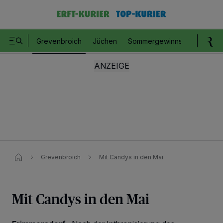
Grevenbroich
Jüchen
Sommergewinnspiel
Romm
Grevenbroich
Mit Candys in den Mai
Mit Candys in den Mai
Wir und unsere
218
-Partner speichern und greifen auf personenbezogene Daten