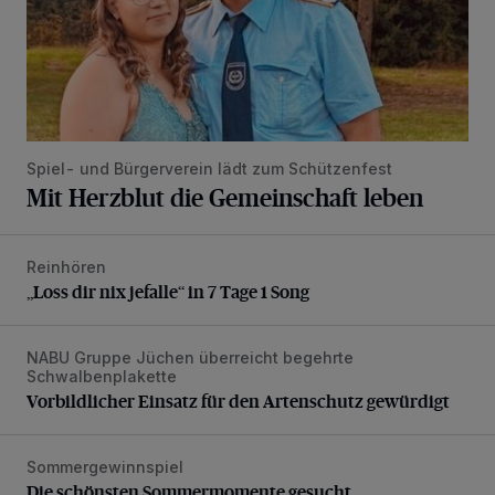
Spiel- und Bürgerverein lädt zum Schützenfest
Mit Herzblut die Gemeinschaft leben
Reinhören
„Loss dir nix jefalle“ in 7 Tage 1 Song
„Loss dir nix jefalle“ in 7 Tage 1 Song
NABU Gruppe Jüchen überreicht begehrte
Vorbildlicher Einsatz für den Artenschutz gewürdigt
Schwalbenplakette
Vorbildlicher Einsatz für den Artenschutz gewürdigt
Sommergewinnspiel
Die schönsten Sommermomente gesucht
Die schönsten Sommermomente gesucht