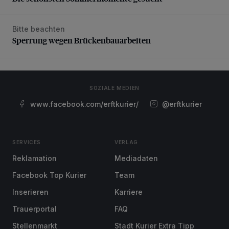
Bitte beachten
Sperrung wegen Brückenbauarbeiten
Sperrung wegen Brückenbauarbeiten
SOZIALE MEDIEN
www.facebook.com/erftkurier/
@erftkurier
SERVICES
VERLAG
Reklamation
Mediadaten
Facebook Top Kurier
Team
Inserieren
Karriere
Trauerportal
FAQ
Stellenmarkt
Stadt Kurier Extra Tipp