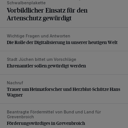
Schwalbenplakette
Vorbildlicher Einsatz für den
Artenschutz gewürdigt
Wichtige Fragen und Antworten
Die Rolle der Digitalisierung in unserer heutigen Welt
Die Rolle der Digitalisierung in unserer heutigen Welt
Stadt Jüchen bittet um Vorschläge
Ehrenamtler sollen gewürdigt werden
Ehrenamtler sollen gewürdigt werden
Nachruf
Trauer um Heimatforscher und Herzblut-Schütze Hans W
Trauer um Heimatforscher und Herzblut-Schütze Hans
Wagner
Beantragte Fördermittel von Bund und Land für
Förderungswürdiges in Grevenbroich
Grevenbroich
Förderungswürdiges in Grevenbroich