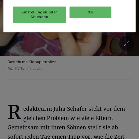
Einstellungen oder
OK
Ablehnen
Basteln mit Klopapierrollen
Foto: KV/Schäfers Julia
R
edakteurin Julia Schäfer steht vor dem
gleichen Problem wie viele Eltern.
Gemeinsam mit ihren Söhnen stellt sie ab
sofort jeden Tag einen Tipp vor, wie die Zeit