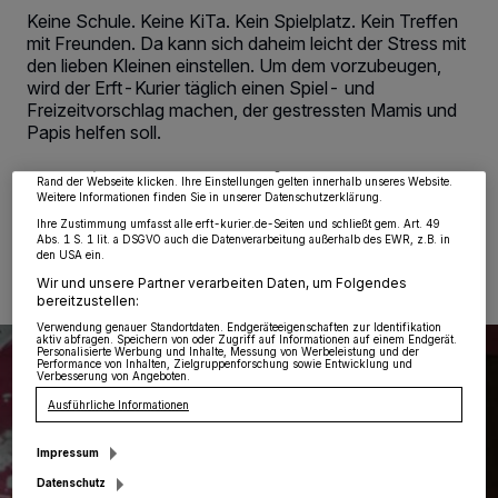
Keine Schule. Keine KiTa. Kein Spielplatz. Kein Treffen
mit Freunden. Da kann sich daheim leicht der Stress mit
Wir und unsere
218
-Partner speichern und greifen auf personenbezogene Daten
den lieben Kleinen einstellen. Um dem vorzubeugen,
wie Browserdaten oder eindeutige Kennungen auf Ihrem Gerät zu. Durch Auswahl
wird der Erft-Kurier täglich einen Spiel- und
von OK aktivieren Sie Tracking-Technologien für die unter „Wir und unsere
Partner verarbeiten Daten, um Ihnen Dienste bereitzustellen“ aufgeführten
Freizeitvorschlag machen, der gestressten Mamis und
Zwecke. Wenn Tracker deaktiviert sind, sind manche Inhalte und Anzeigen
Papis helfen soll.
möglicherweise nicht mehr so relevant für Sie. Sie können dieses Menü jederzeit
wieder aufrufen, um Ihre Einstellungen zu ändern oder Ihre Einwilligung zu
widerrufen, indem Sie auf den Link Einstellungen oder Ablehnen am unteren
Rand der Webseite klicken. Ihre Einstellungen gelten innerhalb unseres Website.
Weitere Informationen finden Sie in unserer Datenschutzerklärung.
07.04.2020 , 15:05 Uhr
Eine Minute Lesezeit
Ihre Zustimmung umfasst alle erft-kurier.de-Seiten und schließt gem. Art. 49
Abs. 1 S. 1 lit. a DSGVO auch die Datenverarbeitung außerhalb des EWR, z.B. in
den USA ein.
Wir und unsere Partner verarbeiten Daten, um Folgendes
bereitzustellen:
Verwendung genauer Standortdaten. Endgeräteeigenschaften zur Identifikation
aktiv abfragen. Speichern von oder Zugriff auf Informationen auf einem Endgerät.
Personalisierte Werbung und Inhalte, Messung von Werbeleistung und der
Performance von Inhalten, Zielgruppenforschung sowie Entwicklung und
Verbesserung von Angeboten.
Ausführliche Informationen
Impressum
Datenschutz