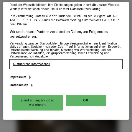
widerrufen, indem Sie auf den Link Einstellungen oder Ablehnen am unteren
Keine Schule. Keine KiTa. Kein Spielplatz. Kein Treffen
Rand der Webseite klicken. Ihre Einstellungen gelten innerhalb unseres Website.
Weitere Informationen finden Sie in unserer Datenschutzerklärung.
mit Freunden. Da kann sich daheim leicht der Stress mit
den lieben Kleinen einstellen. Um dem vorzubeugen,
Ihre Zustimmung umfasst alle erft-kurier.de-Seiten und schließt gem. Art. 49
Abs. 1 S. 1 lit. a DSGVO auch die Datenverarbeitung außerhalb des EWR, z.B. in
wird der Erft-Kurier täglich einen Spiel- und
den USA ein.
Freizeitvorschlag machen, der gestressten Mamis und
Wir und unsere Partner verarbeiten Daten, um Folgendes
Papis helfen soll.
bereitzustellen:
Verwendung genauer Standortdaten. Endgeräteeigenschaften zur Identifikation
aktiv abfragen. Speichern von oder Zugriff auf Informationen auf einem Endgerät.
Personalisierte Werbung und Inhalte, Messung von Werbeleistung und der
Performance von Inhalten, Zielgruppenforschung sowie Entwicklung und
Verbesserung von Angeboten.
20.03.2020 , 12:44 Uhr
Eine Minute Lesezeit
Ausführliche Informationen
Impressum
Datenschutz
Einstellungen oder
OK
Ablehnen