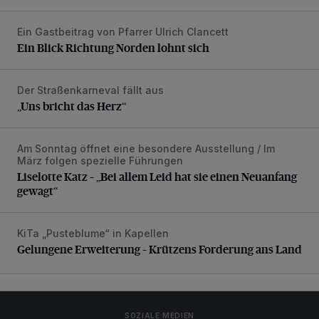
Ein Gastbeitrag von Pfarrer Ulrich Clancett
Ein Blick Richtung Norden lohnt sich
Ein Blick Richtung Norden lohnt sich
Der Straßenkarneval fällt aus
„Uns bricht das Herz“
„Uns bricht das Herz“
Am Sonntag öffnet eine besondere Ausstellung / Im
Liselotte Katz – „Bei allem Leid hat sie einen Neuanfang g
März folgen spezielle Führungen
Liselotte Katz – „Bei allem Leid hat sie einen Neuanfang
gewagt“
KiTa „Pusteblume“ in Kapellen
Gelungene Erweiterung – Krützens Forderung ans Land
Gelungene Erweiterung – Krützens Forderung ans Land
SOZIALE MEDIEN