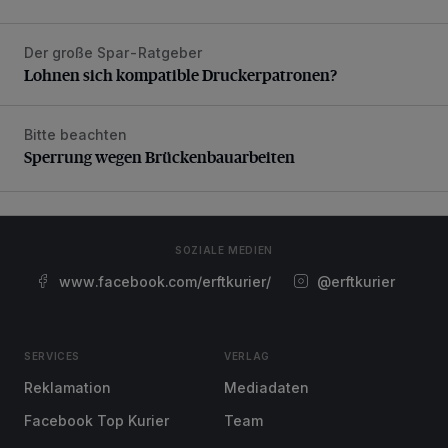
Der große Spar-Ratgeber
Lohnen sich kompatible Druckerpatronen?
Lohnen sich kompatible Druckerpatronen?
Bitte beachten
Sperrung wegen Brückenbauarbeiten
Sperrung wegen Brückenbauarbeiten
SOZIALE MEDIEN
www.facebook.com/erftkurier/
@erftkurier
SERVICES
VERLAG
Reklamation
Mediadaten
Facebook Top Kurier
Team