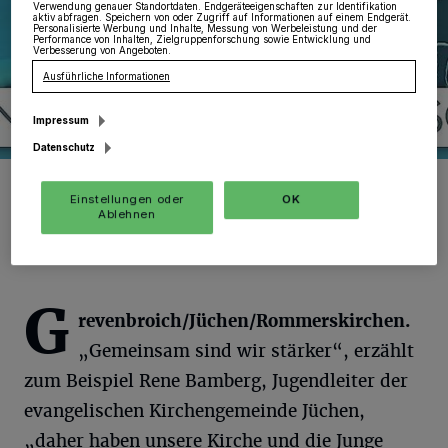
Verwendung genauer Standortdaten. Endgeräteeigenschaften zur Identifikation
aktiv abfragen. Speichern von oder Zugriff auf Informationen auf einem Endgerät.
Personalisierte Werbung und Inhalte, Messung von Werbeleistung und der
Performance von Inhalten, Zielgruppenforschung sowie Entwicklung und
Verbesserung von Angeboten.
Ausführliche Informationen
Impressum
Datenschutz
Beispiele für Hilfsaktionen aus der gesamten Region von
Hemmerden ...
Einstellungen oder
OK
Ablehnen
G
revenbroich/Jüchen/Rommerskirchen.
„Gemeinsam sind wir stärker“, erzählt
zum Beispiel Rene Bamberg, Jugendleiter der
evangelischen Kirchengemeinde Jüchen,
„daher haben unsere Kirche und die Junge