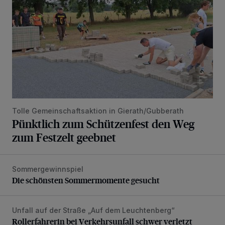
Tolle Gemeinschaftsaktion in Gierath/Gubberath
Pünktlich zum Schützenfest den Weg
zum Festzelt geebnet
Sommergewinnspiel
Die schönsten Sommermomente gesucht
Die schönsten Sommermomente gesucht
Unfall auf der Straße „Auf dem Leuchtenberg“
Rollerfahrerin bei Verkehrsunfall schwer verletzt
Rollerfahrerin bei Verkehrsunfall schwer verletzt