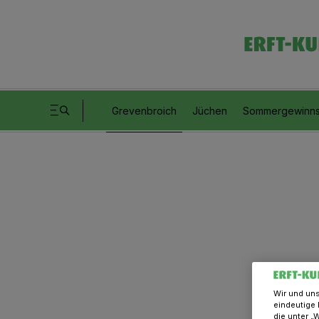
Grevenbroich
Jüchen
Sommergewinns
Wir und un
eindeutige 
die unter „