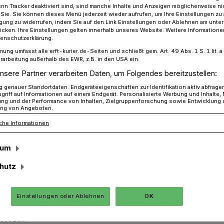
n Tracker deaktiviert sind, sind manche Inhalte und Anzeigen möglicherweise ni
r Sie. Sie können dieses Menü jederzeit wieder aufrufen, um Ihre Einstellungen zu
ligung zu widerrufen, indem Sie auf den Link Einstellungen oder Ablehnen am unte
icken. Ihre Einstellungen gelten innerhalb unseres Website. Weitere Informationen
tenschutzerklärung.
 den Ernstfall
mung umfasst alle erft-kurier.de-Seiten und schließt gem. Art. 49 Abs. 1 S. 1 lit
rarbeitung außerhalb des EWR, z.B. in den USA ein.
nsere Partner verarbeiten Daten, um Folgendes bereitzustellen:
en Ernstfall
genauer Standortdaten. Endgeräteeigenschaften zur Identifikation aktiv abfrage
griff auf Informationen auf einem Endgerät. Personalisierte Werbung und Inhalte
ung und der Performance von Inhalten, Zielgruppenforschung sowie Entwicklung
ng von Angeboten.
che Informationen
ven Operationen werden verschoben“,
mann, Sprecherin des Grevenbroicher
sum
et: Der akute Magendurchbruch wird
hutz
ie-Operation dagegen wird verschoben.
Einstellungen oder Ablehnen
OK
Lesezeit