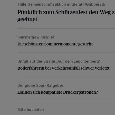
Tolle Gemeinschaftsaktion in Gierath/Gubberath
Pünktlich zum Schützenfest den Weg z
geebnet
Sommergewinnspiel
Die schönsten Sommermomente gesucht
Die schönsten Sommermomente gesucht
Unfall auf der Straße „Auf dem Leuchtenberg“
Rollerfahrerin bei Verkehrsunfall schwer verletzt
Rollerfahrerin bei Verkehrsunfall schwer verletzt
Der große Spar-Ratgeber
Lohnen sich kompatible Druckerpatronen?
Lohnen sich kompatible Druckerpatronen?
Bitte beachten
Sperrung wegen Brückenbauarbeiten