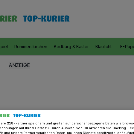
piel
Rommerskirchen
Bedburg & Kaster
Blaulicht
E-Pap
sere
218
-Partner speichern und greifen auf personenbezogene Daten wie Brows
Kennungen auf Ihrem Gerät zu. Durch Auswahl von OK aktivieren Sie Tracking-Te
Wir und unsere Partner verarbeiten Daten, um Ihnen Dienste bereitzustellen“ aufge