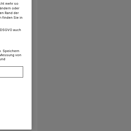
cht mehr so
 ändern oder
ren Rand der
 finden Sie in
. a DSGVO auch
n. Speichern
, Messung von
 und