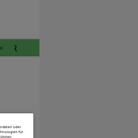
er
Anzeigen aufgeben
Reklamation
erdaten oder
chnologien für
führten