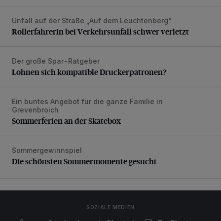
Unfall auf der Straße „Auf dem Leuchtenberg“
Rollerfahrerin bei Verkehrsunfall schwer verletzt
Rollerfahrerin bei Verkehrsunfall schwer verletzt
Der große Spar-Ratgeber
Lohnen sich kompatible Druckerpatronen?
Lohnen sich kompatible Druckerpatronen?
Ein buntes Angebot für die ganze Familie in
Sommerferien an der Skatebox
Grevenbroich
Sommerferien an der Skatebox
Sommergewinnspiel
Die schönsten Sommermomente gesucht
Die schönsten Sommermomente gesucht
SOZIALE MEDIEN