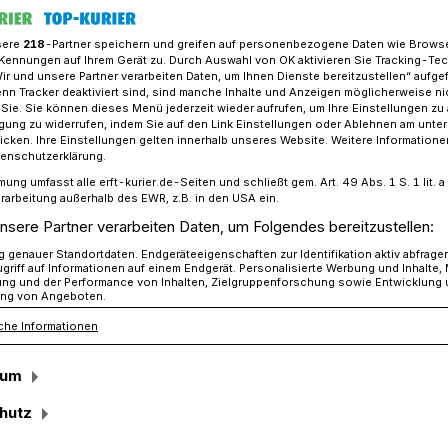
sere
218
-Partner speichern und greifen auf personenbezogene Daten wie Brows
Kennungen auf Ihrem Gerät zu. Durch Auswahl von OK aktivieren Sie Tracking-Te
Wir und unsere Partner verarbeiten Daten, um Ihnen Dienste bereitzustellen“ aufge
Christmette wird nun gesungen​
n Tracker deaktiviert sind, sind manche Inhalte und Anzeigen möglicherweise ni
r Sie. Sie können dieses Menü jederzeit wieder aufrufen, um Ihre Einstellungen zu
ligung zu widerrufen, indem Sie auf den Link Einstellungen oder Ablehnen am unte
icken. Ihre Einstellungen gelten innerhalb unseres Website. Weitere Informationen
 singe!“
tenschutzerklärung.
mung umfasst alle erft-kurier.de-Seiten und schließt gem. Art. 49 Abs. 1 S. 1 lit
stmette wird nun
rarbeitung außerhalb des EWR, z.B. in den USA ein.
nsere Partner verarbeiten Daten, um Folgendes bereitzustellen:
genauer Standortdaten. Endgeräteeigenschaften zur Identifikation aktiv abfrage
griff auf Informationen auf einem Endgerät. Personalisierte Werbung und Inhalte
ung und der Performance von Inhalten, Zielgruppenforschung sowie Entwicklung
ng von Angeboten.
che Informationen
ur Gestaltung des Heiligen Abends geht
inde.
sum
hutz