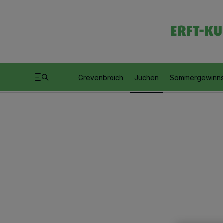
Grevenbroich
Jüchen
Sommergewinns