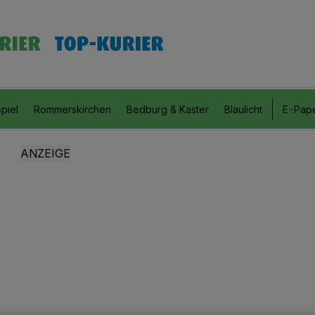
piel
Rommerskirchen
Bedburg & Kaster
Blaulicht
E-Pap