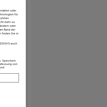
erdaten oder
chnologien für
führten
cht mehr so
 ändern oder
ren Rand der
 finden Sie in
. a DSGVO auch
n. Speichern
, Messung von
 und