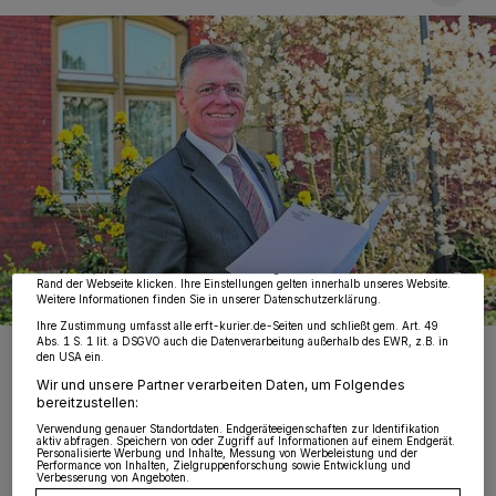
Wir und unsere
218
-Partner speichern und greifen auf personenbezogene Daten
wie Browserdaten oder eindeutige Kennungen auf Ihrem Gerät zu. Durch Auswahl
von OK aktivieren Sie Tracking-Technologien für die unter „Wir und unsere
Partner verarbeiten Daten, um Ihnen Dienste bereitzustellen“ aufgeführten
Zwecke. Wenn Tracker deaktiviert sind, sind manche Inhalte und Anzeigen
möglicherweise nicht mehr so relevant für Sie. Sie können dieses Menü jederzeit
wieder aufrufen, um Ihre Einstellungen zu ändern oder Ihre Einwilligung zu
widerrufen, indem Sie auf den Link Einstellungen oder Ablehnen am unteren
Rand der Webseite klicken. Ihre Einstellungen gelten innerhalb unseres Website.
Weitere Informationen finden Sie in unserer Datenschutzerklärung.
Ihre Zustimmung umfasst alle erft-kurier.de-Seiten und schließt gem. Art. 49
Abs. 1 S. 1 lit. a DSGVO auch die Datenverarbeitung außerhalb des EWR, z.B. in
Landrat Hans-Jürgen Petrauschke sprach mit der Redaktion über
den USA ein.
das rheinische Sommer- und Winterbrauchtum. Und er zollte allen
Schützen seinen Respekt.
Wir und unsere Partner verarbeiten Daten, um Folgendes
bereitzustellen:
Verwendung genauer Standortdaten. Endgeräteeigenschaften zur Identifikation
aktiv abfragen. Speichern von oder Zugriff auf Informationen auf einem Endgerät.
Personalisierte Werbung und Inhalte, Messung von Werbeleistung und der
Performance von Inhalten, Zielgruppenforschung sowie Entwicklung und
Verbesserung von Angeboten.