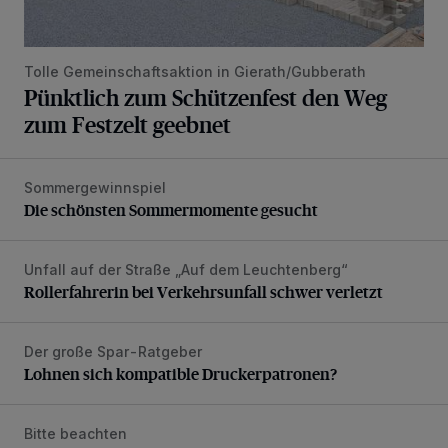
Tolle Gemeinschaftsaktion in Gierath/Gubberath
Pünktlich zum Schützenfest den Weg
zum Festzelt geebnet
Sommergewinnspiel
Die schönsten Sommermomente gesucht
Die schönsten Sommermomente gesucht
Unfall auf der Straße „Auf dem Leuchtenberg“
Rollerfahrerin bei Verkehrsunfall schwer verletzt
Rollerfahrerin bei Verkehrsunfall schwer verletzt
Der große Spar-Ratgeber
Lohnen sich kompatible Druckerpatronen?
Lohnen sich kompatible Druckerpatronen?
Bitte beachten
Sperrung wegen Brückenbauarbeiten