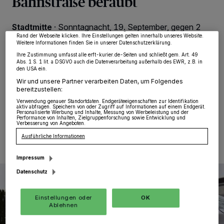
Bahnstraße beraubt
Partner verarbeiten Daten, um Ihnen Dienste bereitzustellen“ aufgeführten
Zwecke. Wenn Tracker deaktiviert sind, sind manche Inhalte und Anzeigen
möglicherweise nicht mehr so relevant für Sie. Sie können dieses Menü jederzeit
wieder aufrufen, um Ihre Einstellungen zu ändern oder Ihre Einwilligung zu
Stadtmitte
·
Sonntagnacht, 19. September, gegen 2
widerrufen, indem Sie auf den Link Einstellungen oder Ablehnen am unteren
Uhr, waren drei Grevenbroicher im Alter von 37 bis 39
Rand der Webseite klicken. Ihre Einstellungen gelten innerhalb unseres Website.
Weitere Informationen finden Sie in unserer Datenschutzerklärung.
Jahren zu Fuß auf der Bahnstraße unterwegs. Auf
Höhe einer Imbissstube hielt ein Auto neben ihnen und
Ihre Zustimmung umfasst alle erft-kurier.de-Seiten und schließt gem. Art. 49
Abs. 1 S. 1 lit. a DSGVO auch die Datenverarbeitung außerhalb des EWR, z.B. in
vier Unbekannte stiegen aus und umringten die Männer.
den USA ein.
Dabei forderten sie das Bargeld der Fußgänger.
Wir und unsere Partner verarbeiten Daten, um Folgendes
bereitzustellen:
Verwendung genauer Standortdaten. Endgeräteeigenschaften zur Identifikation
aktiv abfragen. Speichern von oder Zugriff auf Informationen auf einem Endgerät.
Personalisierte Werbung und Inhalte, Messung von Werbeleistung und der
20.09.2021 , 16:14 Uhr
Eine Minute Lesezeit
Performance von Inhalten, Zielgruppenforschung sowie Entwicklung und
Verbesserung von Angeboten.
Ausführliche Informationen
Impressum
Datenschutz
Einstellungen oder
OK
Ablehnen