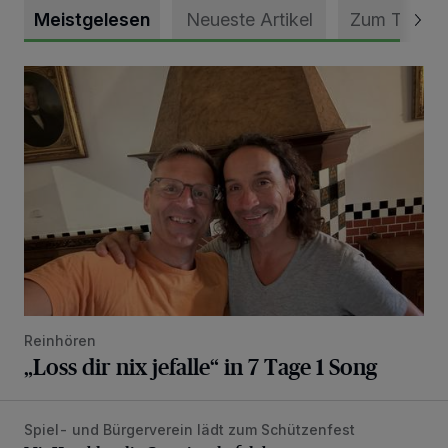
Meistgelesen
Neueste Artikel
Zum Thema
„Loss dir nix jefalle“ in 7 Tage 1 Song
Reinhören
„Loss dir nix jefalle“ in 7 Tage 1 Song
Spiel- und Bürgerverein lädt zum Schützenfest
Mit Herzblut die Gemeinschaft leben