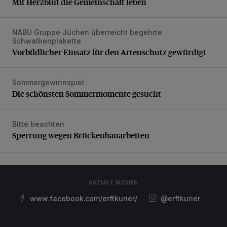
Mit Herzblut die Gemeinschaft leben
NABU Gruppe Jüchen überreicht begehrte
Vorbildlicher Einsatz für den Artenschutz gewürdigt
Schwalbenplakette
Vorbildlicher Einsatz für den Artenschutz gewürdigt
Sommergewinnspiel
Die schönsten Sommermomente gesucht
Die schönsten Sommermomente gesucht
Bitte beachten
Sperrung wegen Brückenbauarbeiten
Sperrung wegen Brückenbauarbeiten
SOZIALE MEDIEN
www.facebook.com/erftkurier/
@erftkurier