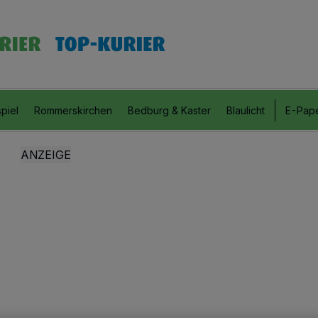
piel
Rommerskirchen
Bedburg & Kaster
Blaulicht
E-Pap