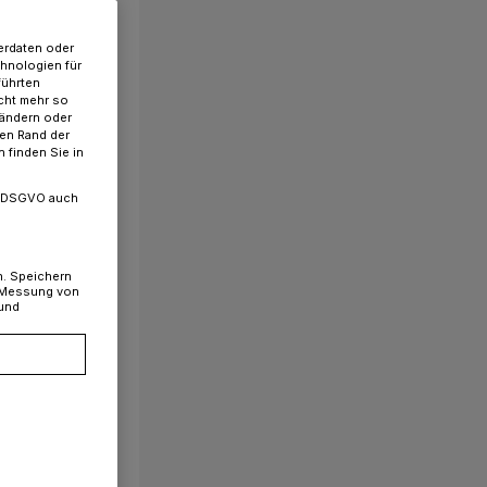
erdaten oder
chnologien für
führten
cht mehr so
 ändern oder
ren Rand der
 finden Sie in
. a DSGVO auch
n. Speichern
, Messung von
 und