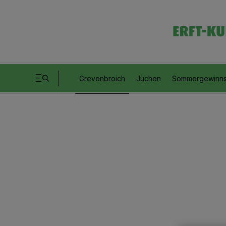
Grevenbroich
Jüchen
Sommergewinns