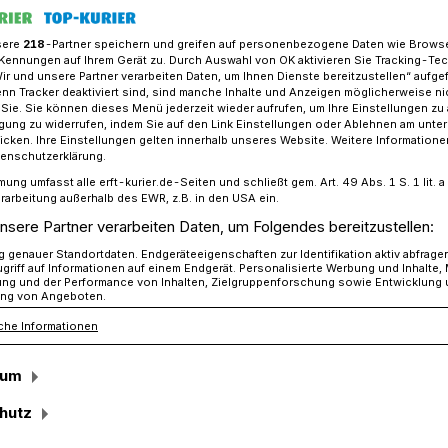
sere
218
-Partner speichern und greifen auf personenbezogene Daten wie Brows
Kennungen auf Ihrem Gerät zu. Durch Auswahl von OK aktivieren Sie Tracking-Te
Wir und unsere Partner verarbeiten Daten, um Ihnen Dienste bereitzustellen“ aufge
mpfangebot im Montanushof
n Tracker deaktiviert sind, sind manche Inhalte und Anzeigen möglicherweise ni
r Sie. Sie können dieses Menü jederzeit wieder aufrufen, um Ihre Einstellungen zu
ligung zu widerrufen, indem Sie auf den Link Einstellungen oder Ablehnen am unte
icken. Ihre Einstellungen gelten innerhalb unseres Website. Weitere Informationen
tanushof
tenschutzerklärung.
mung umfasst alle erft-kurier.de-Seiten und schließt gem. Art. 49 Abs. 1 S. 1 lit
ie Freunde und
rarbeitung außerhalb des EWR, z.B. in den USA ein.
nsere Partner verarbeiten Daten, um Folgendes bereitzustellen:
genauer Standortdaten. Endgeräteeigenschaften zur Identifikation aktiv abfrage
griff auf Informationen auf einem Endgerät. Personalisierte Werbung und Inhalte
ung und der Performance von Inhalten, Zielgruppenforschung sowie Entwicklung
ng von Angeboten.
che Informationen
ietet die Koordinierende Covid-
es von 9 bis 16 Uhr ein mobiles
sum
cher Montanushof. Geimpft wird im
rdgeschoss (Eingang Ostwall). Eine
hutz
t erforderlich.