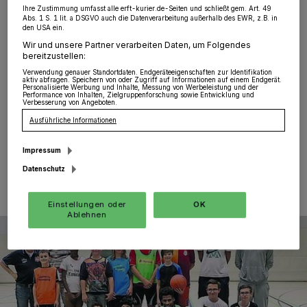
Südstadt
·
Basketball-Profis zum Anfassen – das
Ihre Zustimmung umfasst alle erft-kurier.de-Seiten und schließt gem. Art. 49
erlebten 20 begeisterte Schüler der Basketball-AG in
Abs. 1 S. 1 lit. a DSGVO auch die Datenverarbeitung außerhalb des EWR, z.B. in
der Käthe-Kollwitz-Gesamtschule aus der Südstadt.
den USA ein.
Gern folgten Marco Boksik, Sharif Watson und Lukas
Wir und unsere Partner verarbeiten Daten, um Folgendes
Kazlauskas, alle Spieler der 1. Regionalliga, begleitet
bereitzustellen:
von Gilgian Penz (Jugendtrainer) und Teo Penz
Verwendung genauer Standortdaten. Endgeräteeigenschaften zur Identifikation
aktiv abfragen. Speichern von oder Zugriff auf Informationen auf einem Endgerät.
(Jugendleiter) der „Elephants“ einer Einladung von
Personalisierte Werbung und Inhalte, Messung von Werbeleistung und der
Konstantin Habich, Leiter der Basketball-AG.
Performance von Inhalten, Zielgruppenforschung sowie Entwicklung und
Verbesserung von Angeboten.
Ausführliche Informationen
Impressum
15.11.2016 , 08:21 Uhr
Eine Minute Lesezeit
Datenschutz
Einstellungen oder
OK
Ablehnen