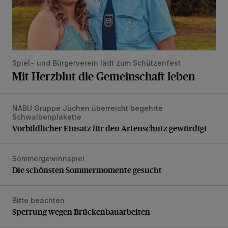
Spiel- und Bürgerverein lädt zum Schützenfest
Mit Herzblut die Gemeinschaft leben
NABU Gruppe Jüchen überreicht begehrte
Vorbildlicher Einsatz für den Artenschutz gewürdigt
Schwalbenplakette
Vorbildlicher Einsatz für den Artenschutz gewürdigt
Sommergewinnspiel
Die schönsten Sommermomente gesucht
Die schönsten Sommermomente gesucht
Bitte beachten
Sperrung wegen Brückenbauarbeiten
Sperrung wegen Brückenbauarbeiten