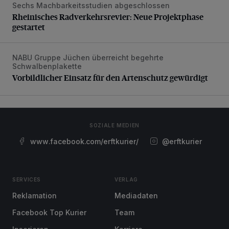
Sechs Machbarkeitsstudien abgeschlossen
Rheinisches Radverkehrsrevier: Neue Projektphase gestart
Rheinisches Radverkehrsrevier: Neue Projektphase
gestartet
NABU Gruppe Jüchen überreicht begehrte
Vorbildlicher Einsatz für den Artenschutz gewürdigt
Schwalbenplakette
Vorbildlicher Einsatz für den Artenschutz gewürdigt
SOZIALE MEDIEN
www.facebook.com/erftkurier/
@erftkurier
SERVICES
VERLAG
Reklamation
Mediadaten
Facebook Top Kurier
Team