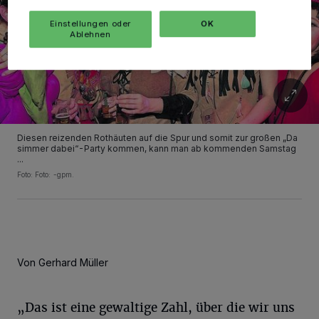
Einstellungen oder
OK
Ablehnen
Diesen reizenden Rothäuten auf die Spur und somit zur großen „Da
simmer dabei“-Party kommen, kann man ab kommenden Samstag
...
Foto: Foto: -gpm.
Von Gerhard Müller
„Das ist eine gewaltige Zahl, über die wir uns