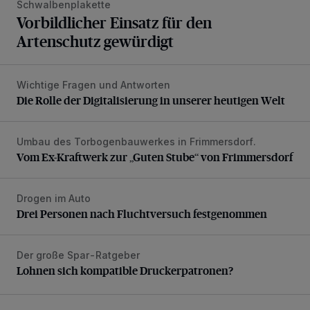
Schwalbenplakette
Vorbildlicher Einsatz für den
Artenschutz gewürdigt
Wichtige Fragen und Antworten
Die Rolle der Digitalisierung in unserer heutigen Welt
Die Rolle der Digitalisierung in unserer heutigen Welt
Umbau des Torbogenbauwerkes in Frimmersdorf.
Vom Ex-Kraftwerk zur „Guten Stube“ von Frimmersdorf
Vom Ex-Kraftwerk zur „Guten Stube“ von Frimmersdorf
Drogen im Auto
Drei Personen nach Fluchtversuch festgenommen
Drei Personen nach Fluchtversuch festgenommen
Der große Spar-Ratgeber
Lohnen sich kompatible Druckerpatronen?
Lohnen sich kompatible Druckerpatronen?