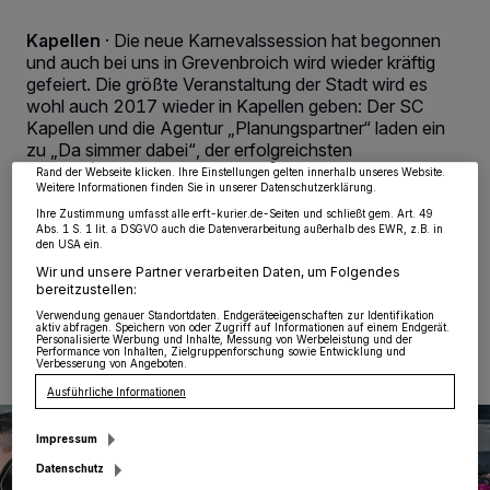
Kapellen
·
Die neue Karnevalssession hat begonnen
Wir und unsere
218
-Partner speichern und greifen auf personenbezogene Daten
und auch bei uns in Grevenbroich wird wieder kräftig
wie Browserdaten oder eindeutige Kennungen auf Ihrem Gerät zu. Durch Auswahl
gefeiert. Die größte Veranstaltung der Stadt wird es
von OK aktivieren Sie Tracking-Technologien für die unter „Wir und unsere
Partner verarbeiten Daten, um Ihnen Dienste bereitzustellen“ aufgeführten
wohl auch 2017 wieder in Kapellen geben: Der SC
Zwecke. Wenn Tracker deaktiviert sind, sind manche Inhalte und Anzeigen
Kapellen und die Agentur „Planungspartner“ laden ein
möglicherweise nicht mehr so relevant für Sie. Sie können dieses Menü jederzeit
wieder aufrufen, um Ihre Einstellungen zu ändern oder Ihre Einwilligung zu
zu „Da simmer dabei“, der erfolgreichsten
widerrufen, indem Sie auf den Link Einstellungen oder Ablehnen am unteren
Veranstaltung im Kreis seit 2004. In den vergangenen
Rand der Webseite klicken. Ihre Einstellungen gelten innerhalb unseres Website.
Weitere Informationen finden Sie in unserer Datenschutzerklärung.
13 Jahren waren insgesamt knapp 30.000 Menschen
mit dabei.
Ihre Zustimmung umfasst alle erft-kurier.de-Seiten und schließt gem. Art. 49
Abs. 1 S. 1 lit. a DSGVO auch die Datenverarbeitung außerhalb des EWR, z.B. in
den USA ein.
Wir und unsere Partner verarbeiten Daten, um Folgendes
bereitzustellen:
14.11.2016 , 12:50 Uhr
2 Minuten Lesezeit
Verwendung genauer Standortdaten. Endgeräteeigenschaften zur Identifikation
aktiv abfragen. Speichern von oder Zugriff auf Informationen auf einem Endgerät.
Personalisierte Werbung und Inhalte, Messung von Werbeleistung und der
Performance von Inhalten, Zielgruppenforschung sowie Entwicklung und
Verbesserung von Angeboten.
Ausführliche Informationen
Impressum
Datenschutz