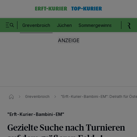
Grevenbroich
Jüchen
Sommergewinnspiel
Romm
Grevenbroich
"Erft-Kurier-Bambini-EM"​: Delrath für Öst
"Erft-Kurier-Bambini-EM"
Gezielte Suche nach Turnieren