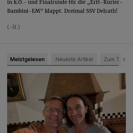
in k.O.- und Finalrunde für die „Erft-Kurier-
Bambini-EM“ klappt. Dreimal SSV Delrath!
(-lf.)
Meistgelesen
Neueste Artikel
Zum Thema
„Loss dir nix jefalle“ in 7 Tage 1 Song