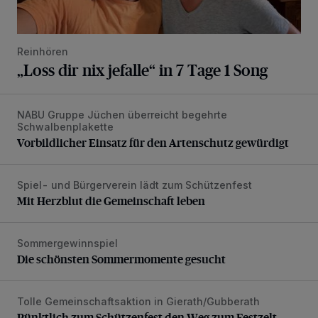
Reinhören
„Loss dir nix jefalle“ in 7 Tage 1 Song
NABU Gruppe Jüchen überreicht begehrte
Vorbildlicher Einsatz für den Artenschutz gewürdigt
Schwalbenplakette
Vorbildlicher Einsatz für den Artenschutz gewürdigt
Spiel- und Bürgerverein lädt zum Schützenfest
Mit Herzblut die Gemeinschaft leben
Mit Herzblut die Gemeinschaft leben
Sommergewinnspiel
Die schönsten Sommermomente gesucht
Die schönsten Sommermomente gesucht
Tolle Gemeinschaftsaktion in Gierath/Gubberath
Pünktlich zum Schützenfest den Weg zum Festzelt geebne
Pünktlich zum Schützenfest den Weg zum Festzelt