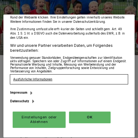
Zwecke. Wenn Tracker deaktiviert sind, sind manche Inhalte und Anzeigen
möglicherweise nicht mehr so relevant für Sie. Sie können dieses Menü jederzeit
wieder aufrufen, um Ihre Einstellungen zu ändern oder Ihre Einwilligung zu
widerrufen, indem Sie auf den Link Einstellungen oder Ablehnen am unteren
Rand der Webseite klicken. Ihre Einstellungen gelten innerhalb unseres Website.
Weitere Informationen finden Sie in unserer Datenschutzerklärung.
Ihre Zustimmung umfasst alle erft-kurier.de-Seiten und schließt gem. Art. 49
Abs. 1 S. 1 lit. a DSGVO auch die Datenverarbeitung außerhalb des EWR, z.B. in
den USA ein.
Wir und unsere Partner verarbeiten Daten, um Folgendes
bereitzustellen:
Verwendung genauer Standortdaten. Endgeräteeigenschaften zur Identifikation
Trikotübergabe an die „Österreicher“ des SSV Delrath. Das mit dem
aktiv abfragen. Speichern von oder Zugriff auf Informationen auf einem Endgerät.
Personalisierte Werbung und Inhalte, Messung von Werbeleistung und der
Kampfschrei klappt jedenfalls schon bestens ...
Performance von Inhalten, Zielgruppenforschung sowie Entwicklung und
Verbesserung von Angeboten.
Foto: KV./Janina Kluge
Ausführliche Informationen
Impressum
Datenschutz
D
as Team des SSV Delrath konnte sich in
Einstellungen oder
OK
dieser Saison für die stärkere Staffel I
Ablehnen
für die Frühjahrsrunde im Rhein-Kreis