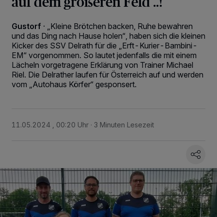
auf dem größeren Feld ..!
Gustorf
·
„Kleine Brötchen backen, Ruhe bewahren
und das Ding nach Hause holen“, haben sich die kleinen
Kicker des SSV Delrath für die „Erft-Kurier-Bambini-
EM“ vorgenommen. So lautet jedenfalls die mit einem
Lächeln vorgetragene Erklärung von Trainer Michael
Riel. Die Delrather laufen für Österreich auf und werden
vom „Autohaus Körfer“ gesponsert.
11.05.2024 , 00:20 Uhr
3 Minuten Lesezeit
Wir und unsere
218
-Partner speichern und greifen auf personenbezogene Daten
wie Browserdaten oder eindeutige Kennungen auf Ihrem Gerät zu. Durch Auswahl
von OK aktivieren Sie Tracking-Technologien für die unter „Wir und unsere
Partner verarbeiten Daten, um Ihnen Dienste bereitzustellen“ aufgeführten