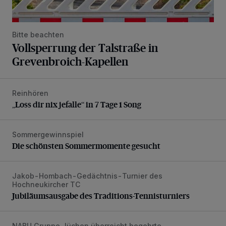
Bitte beachten
Vollsperrung der Talstraße in
Grevenbroich-Kapellen
Reinhören
„Loss dir nix jefalle“ in 7 Tage 1 Song
„Loss dir nix jefalle“ in 7 Tage 1 Song
Sommergewinnspiel
Die schönsten Sommermomente gesucht
Die schönsten Sommermomente gesucht
Jakob-Hombach-Gedächtnis-Turnier des
Jubiläumsausgabe des Traditions-Tennisturniers
Hochneukircher TC
Jubiläumsausgabe des Traditions-Tennisturniers
NABU Gruppe Jüchen überreicht begehrte