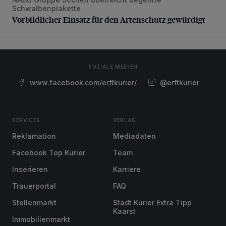
Vorbildlicher Einsatz für den Artenschutz gewürdigt
Schwalbenplakette
Vorbildlicher Einsatz für den Artenschutz gewürdigt
SOZIALE MEDIEN
www.facebook.com/erftkurier/
@erftkurier
SERVICES
VERLAG
Reklamation
Mediadaten
Facebook Top Kurier
Team
Inserieren
Karriere
Trauerportal
FAQ
Stellenmarkt
Stadt Kurier Extra Tipp
Kaarst
Immobilienmarkt