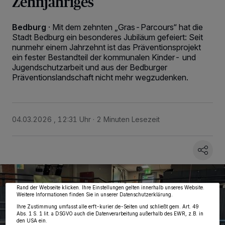
Zehnjähriges
Bedburg
·
Mit dem zehnten „Gras-Parcours“ hat die
Stadt Bedburg ein besonderes Jubiläum gefeiert: Seit
nunmehr einem Jahrzehnt ist das Präventionsprojekt
ein fester Bestandteil der kommunalen Kinder- und
Jugendschutzarbeit und aus der Bedburger
Präventionslandschaft nicht mehr wegzudenken.
04.03.2026 , 12:31 Uhr
2 Minuten Lesezeit
Wir und unsere
218
-Partner speichern und greifen auf personenbezogene Daten
wie Browserdaten oder eindeutige Kennungen auf Ihrem Gerät zu. Durch Auswahl
von OK aktivieren Sie Tracking-Technologien für die unter „Wir und unsere
Partner verarbeiten Daten, um Ihnen Dienste bereitzustellen“ aufgeführten
Zwecke. Wenn Tracker deaktiviert sind, sind manche Inhalte und Anzeigen
möglicherweise nicht mehr so relevant für Sie. Sie können dieses Menü jederzeit
wieder aufrufen, um Ihre Einstellungen zu ändern oder Ihre Einwilligung zu
widerrufen, indem Sie auf den Link Einstellungen oder Ablehnen am unteren
Rand der Webseite klicken. Ihre Einstellungen gelten innerhalb unseres Website.
Weitere Informationen finden Sie in unserer Datenschutzerklärung.
Ihre Zustimmung umfasst alle erft-kurier.de-Seiten und schließt gem. Art. 49
Abs. 1 S. 1 lit. a DSGVO auch die Datenverarbeitung außerhalb des EWR, z.B. in
den USA ein.