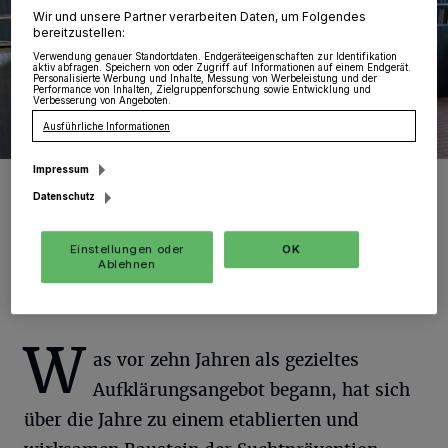
Wir und unsere Partner verarbeiten Daten, um Folgendes
bereitzustellen:
Verwendung genauer Standortdaten. Endgeräteeigenschaften zur Identifikation
aktiv abfragen. Speichern von oder Zugriff auf Informationen auf einem Endgerät.
Personalisierte Werbung und Inhalte, Messung von Werbeleistung und der
Performance von Inhalten, Zielgruppenforschung sowie Entwicklung und
Verbesserung von Angeboten.
Ausführliche Informationen
Impressum
Die Schüler absolvierten im Rahmen der Projektwoche unter
anderem einen Parcours mit einer Drogen- beziehungsweise
Datenschutz
Rauschbrille.
Foto: SBed.
Einstellungen oder
OK
Ablehnen
W
as vor zehn Jahren als gezieltes
Aufklärungsangebot begann, hat sich
über die Jahre zu einem etablierten und