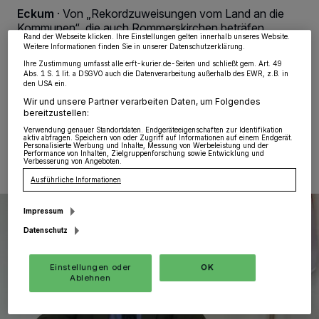
möglicherweise nicht mehr so relevant für Sie. Sie können dieses Menü jederzeit
Eckum
·
Von „Rekordzuweisungen vom Land an die
wieder aufrufen, um Ihre Einstellungen zu ändern oder Ihre Einwilligung zu
Kommunen“, die auch Rommerskirchen beträfen,
widerrufen, indem Sie auf den Link Einstellungen oder Ablehnen am unteren
Rand der Webseite klicken. Ihre Einstellungen gelten innerhalb unseres Website.
sprach CDU-Landtagsabgeordnete Heike Troles
Weitere Informationen finden Sie in unserer Datenschutzerklärung.
jüngst. Rommerskirchen könne demnach mit „Rekord-
Ihre Zustimmung umfasst alle erft-kurier.de-Seiten und schließt gem. Art. 49
Zuweisungen“ in Höhe von 1,8 Millionen Euro rechnen.
Abs. 1 S. 1 lit. a DSGVO auch die Datenverarbeitung außerhalb des EWR, z.B. in
den USA ein.
Wir und unsere Partner verarbeiten Daten, um Folgendes
bereitzustellen:
13.09.2022 , 14:07 Uhr
Eine Minute Lesezeit
Verwendung genauer Standortdaten. Endgeräteeigenschaften zur Identifikation
aktiv abfragen. Speichern von oder Zugriff auf Informationen auf einem Endgerät.
Personalisierte Werbung und Inhalte, Messung von Werbeleistung und der
Performance von Inhalten, Zielgruppenforschung sowie Entwicklung und
Verbesserung von Angeboten.
Ausführliche Informationen
Impressum
Datenschutz
Einstellungen oder
OK
Ablehnen