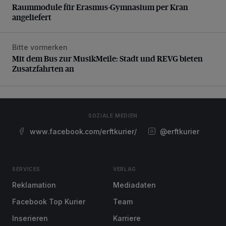
Raummodule für Erasmus-Gymnasium per Kran
angeliefert
Bitte vormerken
Mit dem Bus zur MusikMeile: Stadt und REVG bieten Zusat
Mit dem Bus zur MusikMeile: Stadt und REVG bieten
Zusatzfahrten an
SOZIALE MEDIEN
www.facebook.com/erftkurier/
@erftkurier
SERVICES
VERLAG
Reklamation
Mediadaten
Facebook Top Kurier
Team
Inserieren
Karriere