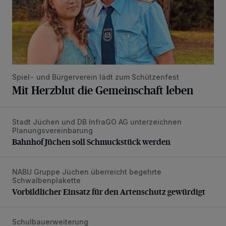
Spiel- und Bürgerverein lädt zum Schützenfest
Mit Herzblut die Gemeinschaft leben
Stadt Jüchen und DB InfraGO AG unterzeichnen
Bahnhof Jüchen soll Schmuckstück werden
Planungsvereinbarung
Bahnhof Jüchen soll Schmuckstück werden
NABU Gruppe Jüchen überreicht begehrte
Vorbildlicher Einsatz für den Artenschutz gewürdigt
Schwalbenplakette
Vorbildlicher Einsatz für den Artenschutz gewürdigt
Schulbauerweiterung
Raummodule für Erasmus-Gymnasium per Kran angeliefer