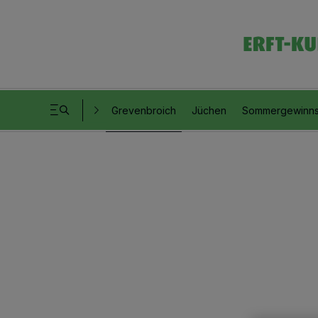
Grevenbroich
Jüchen
Sommergewinns