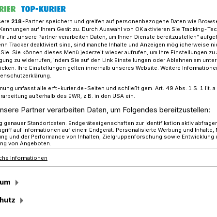
sere
218
-Partner speichern und greifen auf personenbezogene Daten wie Brows
Kennungen auf Ihrem Gerät zu. Durch Auswahl von OK aktivieren Sie Tracking-Te
Wir und unsere Partner verarbeiten Daten, um Ihnen Dienste bereitzustellen“ aufge
insatzfelder für Ermittler in Neusser Betrieben
n Tracker deaktiviert sind, sind manche Inhalte und Anzeigen möglicherweise ni
r Sie. Sie können dieses Menü jederzeit wieder aufrufen, um Ihre Einstellungen zu
ligung zu widerrufen, indem Sie auf den Link Einstellungen oder Ablehnen am unte
icken. Ihre Einstellungen gelten innerhalb unseres Website. Weitere Informationen
tenschutzerklärung.
mung umfasst alle erft-kurier.de-Seiten und schließt gem. Art. 49 Abs. 1 S. 1 lit
ste im Einsatz für
rarbeitung außerhalb des EWR, z.B. in den USA ein.
nsere Partner verarbeiten Daten, um Folgendes bereitzustellen:
n
genauer Standortdaten. Endgeräteeigenschaften zur Identifikation aktiv abfrage
griff auf Informationen auf einem Endgerät. Personalisierte Werbung und Inhalte
ung und der Performance von Inhalten, Zielgruppenforschung sowie Entwicklung
ng von Angeboten.
che Informationen
hein-Kreis kämpfen regelmäßig mit
Arbeitszeitbetrug. Kleinen und
sum
len oft die Mittel, um intern gegen
ehen. Genau an dieser Stelle kommen
hutz
enstleister ins Spiel. Neuss bietet durch