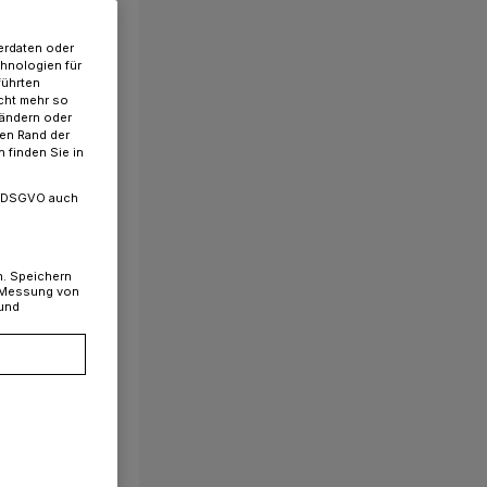
erdaten oder
chnologien für
führten
cht mehr so
 ändern oder
ren Rand der
 finden Sie in
. a DSGVO auch
n. Speichern
, Messung von
 und