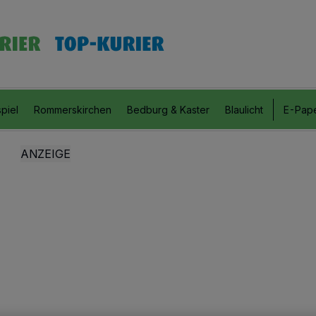
piel
Rommerskirchen
Bedburg & Kaster
Blaulicht
E-Pap