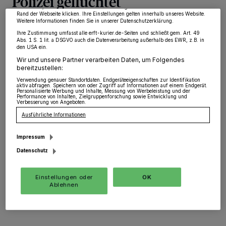
Polizei geflüchtet
widerrufen, indem Sie auf den Link Einstellungen oder Ablehnen am unteren
Rand der Webseite klicken. Ihre Einstellungen gelten innerhalb unseres Website.
Weitere Informationen finden Sie in unserer Datenschutzerklärung.
Grevenbroich
·
Am Donnerstagnachmittag
Ihre Zustimmung umfasst alle erft-kurier.de-Seiten und schließt gem. Art. 49
missachtete der Fahrer eines roten Pkw die
Abs. 1 S. 1 lit. a DSGVO auch die Datenverarbeitung außerhalb des EWR, z.B. in
Anhaltezeichen einer Polizeistreife und entzog sich der
den USA ein.
beabsichtigten Kontrolle im Bereich der Lindenstraße,
Wir und unsere Partner verarbeiten Daten, um Folgendes
indem er Gas gab und mit deutlich überhöhter
bereitzustellen:
Geschwindigkeit zu entkommen versuchte. Hierbei fuhr
Verwendung genauer Standortdaten. Endgeräteeigenschaften zur Identifikation
aktiv abfragen. Speichern von oder Zugriff auf Informationen auf einem Endgerät.
unter anderem entgegen der vorgeschriebenen
Personalisierte Werbung und Inhalte, Messung von Werbeleistung und der
Richtung in eine Einbahnstraße.
Performance von Inhalten, Zielgruppenforschung sowie Entwicklung und
Verbesserung von Angeboten.
Ausführliche Informationen
Impressum
21.02.2022 , 08:57 Uhr
Eine Minute Lesezeit
Datenschutz
Einstellungen oder
OK
Ablehnen