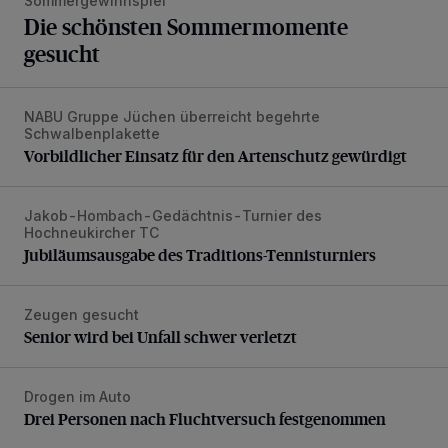
Sommergewinnspiel
Die schönsten Sommermomente
gesucht
NABU Gruppe Jüchen überreicht begehrte
Vorbildlicher Einsatz für den Artenschutz gewürdigt
Schwalbenplakette
Vorbildlicher Einsatz für den Artenschutz gewürdigt
Jakob-Hombach-Gedächtnis-Turnier des
Jubiläumsausgabe des Traditions-Tennisturniers
Hochneukircher TC
Jubiläumsausgabe des Traditions-Tennisturniers
Zeugen gesucht
Senior wird bei Unfall schwer verletzt
Senior wird bei Unfall schwer verletzt
Drogen im Auto
Drei Personen nach Fluchtversuch festgenommen
Drei Personen nach Fluchtversuch festgenommen