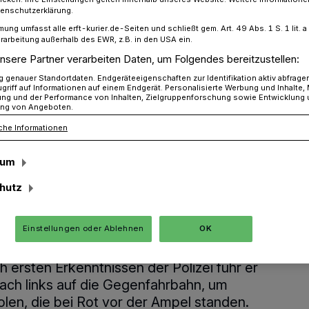
tenschutzerklärung.
mung umfasst alle erft-kurier.de-Seiten und schließt gem. Art. 49 Abs. 1 S. 1 lit
rarbeitung außerhalb des EWR, z.B. in den USA ein.
etzte, hoher Schaden und stundenlange Sperrung
nsere Partner verarbeiten Daten, um Folgendes bereitzustellen:
genauer Standortdaten. Endgeräteeigenschaften zur Identifikation aktiv abfrage
griff auf Informationen auf einem Endgerät. Personalisierte Werbung und Inhalte
ung und der Performance von Inhalten, Zielgruppenforschung sowie Entwicklung
ng von Angeboten.
che Informationen
te, hoher Schaden
sum
lange Sperrung
hutz
Einstellungen oder Ablehnen
OK
tag gegen 13:10 Uhr befuhr ein 62-
 mit seinem Nissan die K 10 aus Richtung
rsten Erkenntnissen der Polizei fuhr er
ach links auf die Gegenfahrbahn, um
len, die bei Rot vor der Ampel standen.