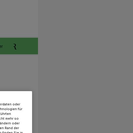
er
Anzeigen aufgeben
Reklamation
erdaten oder
chnologien für
führten
cht mehr so
 ändern oder
ren Rand der
 finden Sie in