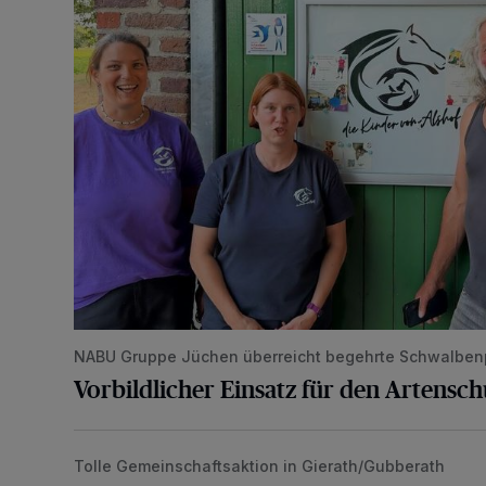
NABU Gruppe Jüchen überreicht begehrte Schwalben
Vorbildlicher Einsatz für den Artensc
Tolle Gemeinschaftsaktion in Gierath/Gubberath
Pünktlich zum Schützenfest den Weg zum Festzelt 