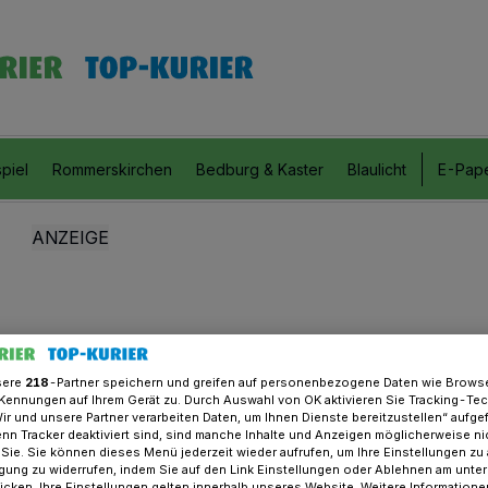
piel
Rommerskirchen
Bedburg & Kaster
Blaulicht
E-Pap
sere
218
-Partner speichern und greifen auf personenbezogene Daten wie Brows
Kennungen auf Ihrem Gerät zu. Durch Auswahl von OK aktivieren Sie Tracking-Te
Wir und unsere Partner verarbeiten Daten, um Ihnen Dienste bereitzustellen“ aufge
n Tracker deaktiviert sind, sind manche Inhalte und Anzeigen möglicherweise ni
r Sie. Sie können dieses Menü jederzeit wieder aufrufen, um Ihre Einstellungen zu
ligung zu widerrufen, indem Sie auf den Link Einstellungen oder Ablehnen am unte
icken. Ihre Einstellungen gelten innerhalb unseres Website. Weitere Informationen