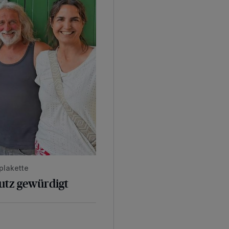
plakette
hutz gewürdigt
geebnet