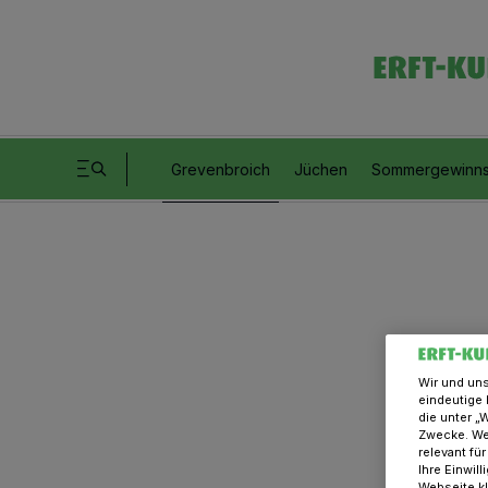
Grevenbroich
Jüchen
Sommergewinns
Wir und un
eindeutige 
die unter „
Zwecke. Wen
relevant fü
Ihre Einwil
Webseite kl