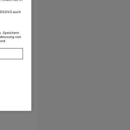
. a DSGVO auch
n. Speichern
, Messung von
 und