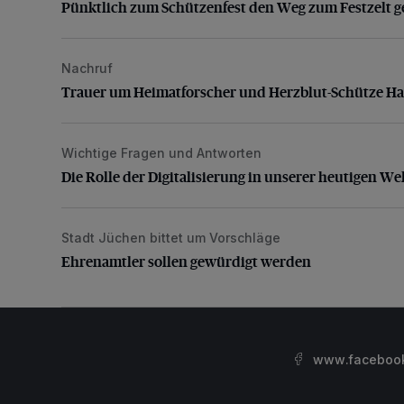
Pünktlich zum Schützenfest den Weg zum Festzelt g
Nachruf
Trauer um Heimatforscher und Herzblut-Schütze H
Trauer um Heimatforscher und Herzblut-Schütze H
Wichtige Fragen und Antworten
Die Rolle der Digitalisierung in unserer heutigen Welt
Die Rolle der Digitalisierung in unserer heutigen We
Stadt Jüchen bittet um Vorschläge
Ehrenamtler sollen gewürdigt werden
Ehrenamtler sollen gewürdigt werden
www.facebook.