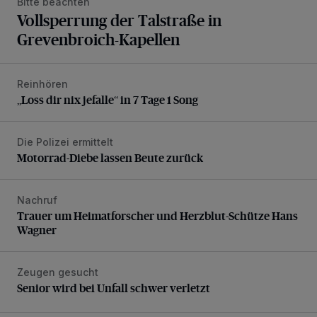
Bitte beachten
Vollsperrung der Talstraße in
Grevenbroich-Kapellen
Reinhören
„Loss dir nix jefalle“ in 7 Tage 1 Song
„Loss dir nix jefalle“ in 7 Tage 1 Song
Die Polizei ermittelt
Motorrad-Diebe lassen Beute zurück
Motorrad-Diebe lassen Beute zurück
Nachruf
Trauer um Heimatforscher und Herzblut-Schütze Hans W
Trauer um Heimatforscher und Herzblut-Schütze Hans
Wagner
Zeugen gesucht
Senior wird bei Unfall schwer verletzt
Senior wird bei Unfall schwer verletzt