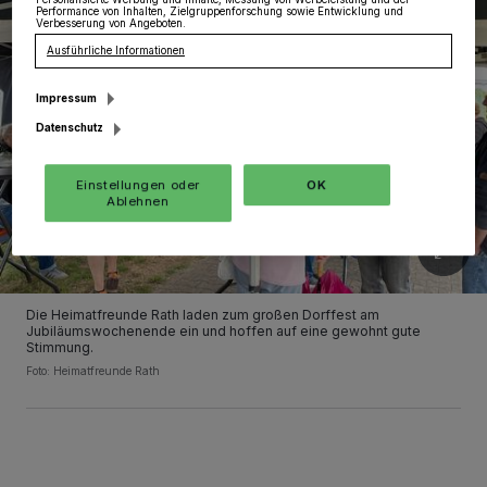
Performance von Inhalten, Zielgruppenforschung sowie Entwicklung und
Verbesserung von Angeboten.
Ausführliche Informationen
Impressum
Datenschutz
Einstellungen oder
OK
Ablehnen
Die Heimatfreunde Rath laden zum großen Dorffest am
Jubiläumswochenende ein und hoffen auf eine gewohnt gute
Stimmung.
Foto: Heimatfreunde Rath