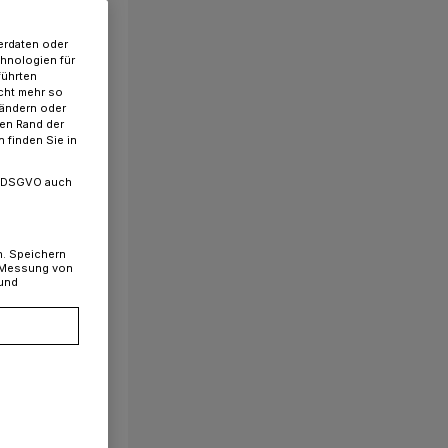
erdaten oder
chnologien für
führten
cht mehr so
 ändern oder
ren Rand der
 finden Sie in
. a DSGVO auch
n. Speichern
, Messung von
 und