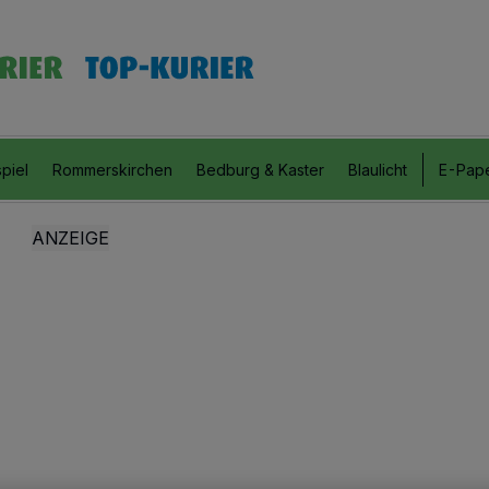
piel
Rommerskirchen
Bedburg & Kaster
Blaulicht
E-Pap