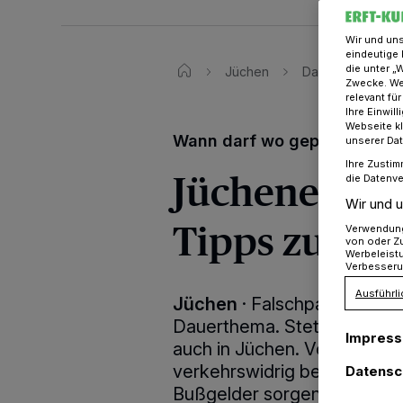
Wir und un
eindeutige 
die unter „
Jüchen
Das Jüchener Or
Zwecke. Wen
relevant fü
Ihre Einwil
Webseite kl
Wann darf wo geparkt werd
unserer Da
Ihre Zustim
Jüchener Or
die Datenve
Wir und u
Tipps zum P
Verwendung 
von oder Zu
Werbeleist
Verbesseru
Ausführli
Jüchen
·
Falschparken ist n
Dauerthema. Stetig steigt s
Impres
auch in Jüchen. Verkehrsfl
verkehrswidrig belegt. Geg
Datensc
Bußgelder sorgen bei den B