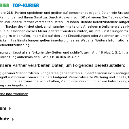
sere
218
-Partner speichern und greifen auf personenbezogene Daten wie Brows
Kennungen auf Ihrem Gerät zu. Durch Auswahl von OK aktivieren Sie Tracking-Te
Wir und unsere Partner verarbeiten Daten, um Ihnen Dienste bereitzustellen“ aufge
dnungsamt gibt Tipps zum Parken​
n Tracker deaktiviert sind, sind manche Inhalte und Anzeigen möglicherweise ni
r Sie. Sie können dieses Menü jederzeit wieder aufrufen, um Ihre Einstellungen zu
ligung zu widerrufen, indem Sie auf den Link Einstellungen oder Ablehnen am unte
icken. Ihre Einstellungen gelten innerhalb unseres Website. Weitere Informationen
en?
tenschutzerklärung.
mung umfasst alle erft-kurier.de-Seiten und schließt gem. Art. 49 Abs. 1 S. 1 lit
dnungsamt gibt
rarbeitung außerhalb des EWR, z.B. in den USA ein.
nsere Partner verarbeiten Daten, um Folgendes bereitzustellen:
arken
genauer Standortdaten. Endgeräteeigenschaften zur Identifikation aktiv abfrage
griff auf Informationen auf einem Endgerät. Personalisierte Werbung und Inhalte
ung und der Performance von Inhalten, Zielgruppenforschung sowie Entwicklung
ng von Angeboten.
che Informationen
icht nur in großen Städten ein
eit Jahren die Zahl der zugelassenen PKW,
sum
ächen werden deshalb immer öfter
enüber Falschparkern verhängte
hutz
etroffenen für Unmut und teilweise