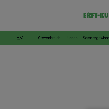
Grevenbroich
Jüchen
Sommergewinns