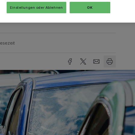
e Ordnungswidrigkeit manchmal nicht
Einstellungen oder Ablehnen
OK
Lesezeit