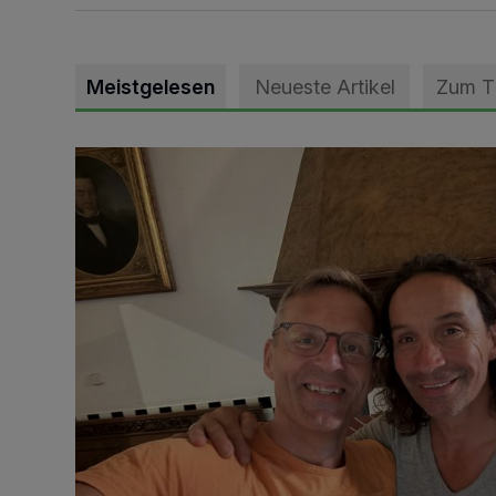
Meistgelesen
Neueste Artikel
Zum 
„Loss dir nix jefalle“ in 7 Tage 1 Song