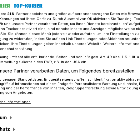
sere
218
-Partner speichern und greifen auf personenbezogene Daten wie Brows
Kennungen auf Ihrem Gerät zu. Durch Auswahl von OK aktivieren Sie Tracking-Te
Wir und unsere Partner verarbeiten Daten, um Ihnen Dienste bereitzustellen“ aufge
chichtskreis der Dorfgemeinschaft Otzenrath​
n Tracker deaktiviert sind, sind manche Inhalte und Anzeigen möglicherweise ni
r Sie. Sie können dieses Menü jederzeit wieder aufrufen, um Ihre Einstellungen zu
ligung zu widerrufen, indem Sie auf den Link Einstellungen oder Ablehnen am unte
icken. Ihre Einstellungen gelten innerhalb unseres Website. Weitere Informationen
ises der Dorfgemeinschaft Otzenrath
tenschutzerklärung.
mung umfasst alle erft-kurier.de-Seiten und schließt gem. Art. 49 Abs. 1 S. 1 lit
urch die Zeit: Vom
rarbeitung außerhalb des EWR, z.B. in den USA ein.
nsere Partner verarbeiten Daten, um Folgendes bereitzustellen:
stich bis hin zur
genauer Standortdaten. Endgeräteeigenschaften zur Identifikation aktiv abfrage
griff auf Informationen auf einem Endgerät. Personalisierte Werbung und Inhalte
ung und der Performance von Inhalten, Zielgruppenforschung sowie Entwicklung
ng von Angeboten.
at
che Informationen
sum
hr ist es bereits 25 Jahre her, dass der
hutz
Umsiedlung von Otzenrath und Spenrath
e durch das Doppeldorf geht, die