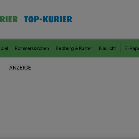
piel
Rommerskirchen
Bedburg & Kaster
Blaulicht
E-Pap