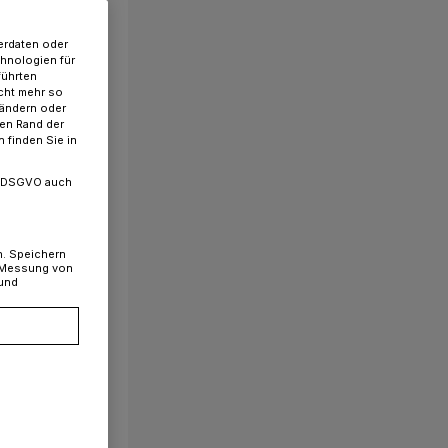
erdaten oder
chnologien für
führten
cht mehr so
 ändern oder
ren Rand der
 finden Sie in
. a DSGVO auch
n. Speichern
, Messung von
 und