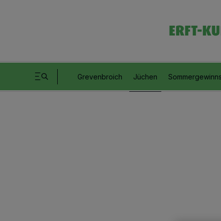
Grevenbroich
Jüchen
Sommergewinns