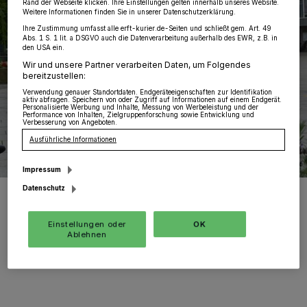
Rand der Webseite klicken. Ihre Einstellungen gelten innerhalb unseres Website.
Weitere Informationen finden Sie in unserer Datenschutzerklärung.
Ihre Zustimmung umfasst alle erft-kurier.de-Seiten und schließt gem. Art. 49
Abs. 1 S. 1 lit. a DSGVO auch die Datenverarbeitung außerhalb des EWR, z.B. in
den USA ein.
Wir und unsere Partner verarbeiten Daten, um Folgendes
bereitzustellen:
Verwendung genauer Standortdaten. Endgeräteeigenschaften zur Identifikation
aktiv abfragen. Speichern von oder Zugriff auf Informationen auf einem Endgerät.
Personalisierte Werbung und Inhalte, Messung von Werbeleistung und der
Performance von Inhalten, Zielgruppenforschung sowie Entwicklung und
Verbesserung von Angeboten.
Ausführliche Informationen
Impressum
Datenschutz
Ansgar Heveling ist zuversichtlich, dass er auch diesmal wieder per
Direktmandat in den Bundestag einzieht. Auf einen Platz auf der
Landesliste hat er verzichtet.
Einstellungen oder
OK
Foto: Kurier Verlag/Rolf Retzlaff
Ablehnen