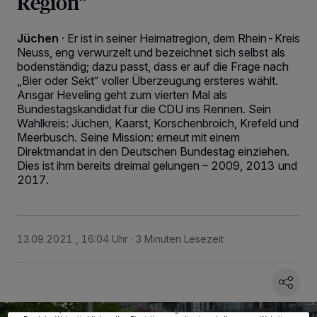
Region“
Jüchen
·
Er ist in seiner Heimatregion, dem Rhein-Kreis
Neuss, eng verwurzelt und bezeichnet sich selbst als
bodenständig; dazu passt, dass er auf die Frage nach
„Bier oder Sekt“ voller Überzeugung ersteres wählt.
Ansgar Heveling geht zum vierten Mal als
Bundestagskandidat für die CDU ins Rennen. Sein
Wahlkreis: Jüchen, Kaarst, Korschenbroich, Krefeld und
Meerbusch. Seine Mission: erneut mit einem
Direktmandat in den Deutschen Bundestag einziehen.
Dies ist ihm bereits dreimal gelungen – 2009, 2013 und
2017.
13.09.2021 , 16:04 Uhr
3 Minuten Lesezeit
Wir und unsere
218
-Partner speichern und greifen auf personenbezogene Daten
wie Browserdaten oder eindeutige Kennungen auf Ihrem Gerät zu. Durch Auswahl
von OK aktivieren Sie Tracking-Technologien für die unter „Wir und unsere
Partner verarbeiten Daten, um Ihnen Dienste bereitzustellen“ aufgeführten
Zwecke. Wenn Tracker deaktiviert sind, sind manche Inhalte und Anzeigen
möglicherweise nicht mehr so relevant für Sie. Sie können dieses Menü jederzeit
wieder aufrufen, um Ihre Einstellungen zu ändern oder Ihre Einwilligung zu
widerrufen, indem Sie auf den Link Einstellungen oder Ablehnen am unteren