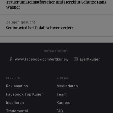
Trauer um Heimatforscher und Herzblut-Schütze Hans
Wagner
Zeugen gesucht
Senior wird bei Unfall schwer verletzt
Senior wird bei Unfall schwer verletzt
SOZIALE MEDIEN
www.facebook.com/erftkurier/
@erftkurier
SERVICES
VERLAG
Reklamation
Mediadaten
Facebook Top Kurier
Team
Inserieren
Karriere
Trauerportal
FAQ