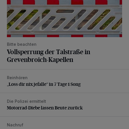
Bitte beachten
Vollsperrung der Talstraße in
Grevenbroich-Kapellen
Reinhören
„Loss dir nix jefalle“ in 7 Tage 1 Song
„Loss dir nix jefalle“ in 7 Tage 1 Song
Die Polizei ermittelt
Motorrad-Diebe lassen Beute zurück
Motorrad-Diebe lassen Beute zurück
Nachruf
Trauer um Heimatforscher und Herzblut-Schütze Hans W