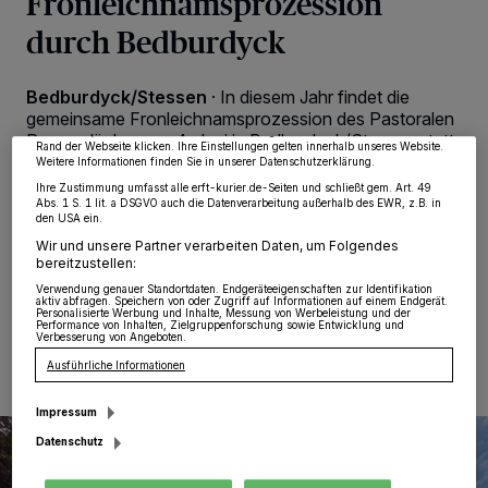
Fronleichnamsprozession
Wir und unsere
218
-Partner speichern und greifen auf personenbezogene Daten
durch Bedburdyck
wie Browserdaten oder eindeutige Kennungen auf Ihrem Gerät zu. Durch Auswahl
von OK aktivieren Sie Tracking-Technologien für die unter „Wir und unsere
Partner verarbeiten Daten, um Ihnen Dienste bereitzustellen“ aufgeführten
Zwecke. Wenn Tracker deaktiviert sind, sind manche Inhalte und Anzeigen
Bedburdyck/Stessen
·
In diesem Jahr findet die
möglicherweise nicht mehr so relevant für Sie. Sie können dieses Menü jederzeit
gemeinsame Fronleichnamsprozession des Pastoralen
wieder aufrufen, um Ihre Einstellungen zu ändern oder Ihre Einwilligung zu
widerrufen, indem Sie auf den Link Einstellungen oder Ablehnen am unteren
Raums Jüchen am 4. Juni in Bedburdyck/Stessen statt.
Rand der Webseite klicken. Ihre Einstellungen gelten innerhalb unseres Website.
Alle sind eingeladen, dort gemeinsam das Fest unter
Weitere Informationen finden Sie in unserer Datenschutzerklärung.
dem Leitwort „Raum geben“ zu feiern. Die
Ihre Zustimmung umfasst alle erft-kurier.de-Seiten und schließt gem. Art. 49
Kommunionkinder dürfen an diesem Tag in ihrer
Abs. 1 S. 1 lit. a DSGVO auch die Datenverarbeitung außerhalb des EWR, z.B. in
den USA ein.
Festkleidung mitgehen.
Wir und unsere Partner verarbeiten Daten, um Folgendes
bereitzustellen:
Verwendung genauer Standortdaten. Endgeräteeigenschaften zur Identifikation
aktiv abfragen. Speichern von oder Zugriff auf Informationen auf einem Endgerät.
Personalisierte Werbung und Inhalte, Messung von Werbeleistung und der
29.05.2026 , 09:47 Uhr
Eine Minute Lesezeit
Performance von Inhalten, Zielgruppenforschung sowie Entwicklung und
Verbesserung von Angeboten.
Ausführliche Informationen
Impressum
Datenschutz