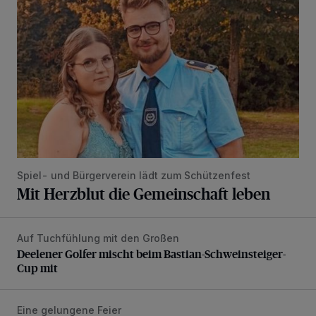
Spiel- und Bürgerverein lädt zum Schützenfest
Mit Herzblut die Gemeinschaft leben
Auf Tuchfühlung mit den Großen
Deelener Golfer mischt beim Bastian-Schweinsteiger-Cup 
Deelener Golfer mischt beim Bastian-Schweinsteiger-
Cup mit
Eine gelungene Feier
DRK Grevenbroich feiert Einweihung des neuen Domizils