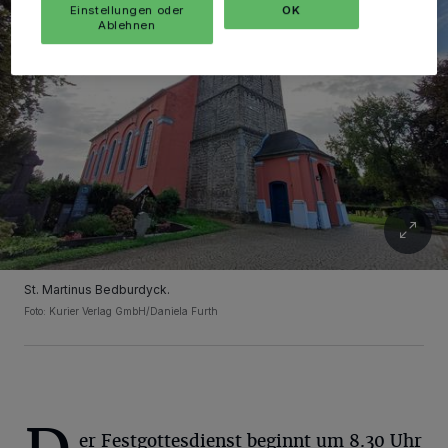
Einstellungen oder
OK
Ablehnen
St. Martinus Bedburdyck.
Foto: Kurier Verlag GmbH/Daniela Furth
er Festgottesdienst beginnt um 8.30 Uhr