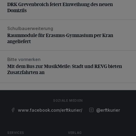
DRK Grevenbroich feiert Einweihung des neuen
Domizils
Schulbauerweiterung
Raummodule für Erasmus-Gymnasium per Kran angeliefer
Raummodule für Erasmus-Gymnasium per Kran
angeliefert
Bitte vormerken
Mit dem Bus zur MusikMeile: Stadt und REVG bieten Zusat
Mit dem Bus zur MusikMeile: Stadt und REVG bieten
Zusatzfahrten an
SOZIALE MEDIEN
www.facebook.com/erftkurier/
@erftkurier
SERVICES
VERLAG