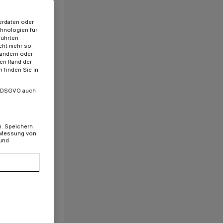
erdaten oder
chnologien für
führten
cht mehr so
 ändern oder
ren Rand der
 finden Sie in
. a DSGVO auch
n. Speichern
, Messung von
 und