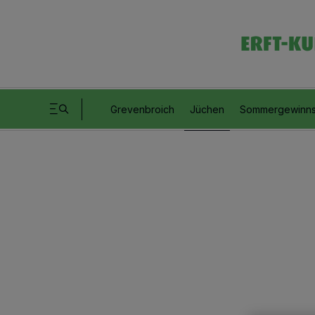
Grevenbroich
Jüchen
Sommergewinns