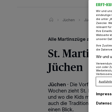
Wir und un
eindeutige 
die unter „
Jüchen
Jüchen: Alle Mar
Zwecke. Wen
relevant fü
Ihre Einwil
Webseite kl
Alle Martinszüge auf einen B
unserer Da
Ihre Zustim
St. Martin zi
die Datenve
Wir und u
Jüchen
Verwendung 
von oder Zu
Werbeleist
Verbesseru
Ausführli
Jüchen
·
Die Vorfreude ist
Wochen zieht St. Martin wie
Impres
und wo die Kids mit ihren La
auch die Tradition des Marti
Datensc
einen Blick.