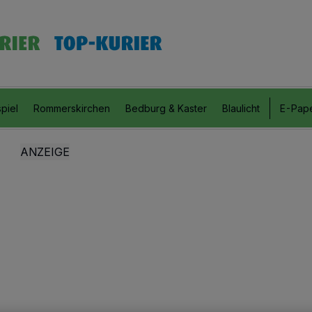
piel
Rommerskirchen
Bedburg & Kaster
Blaulicht
E-Pap