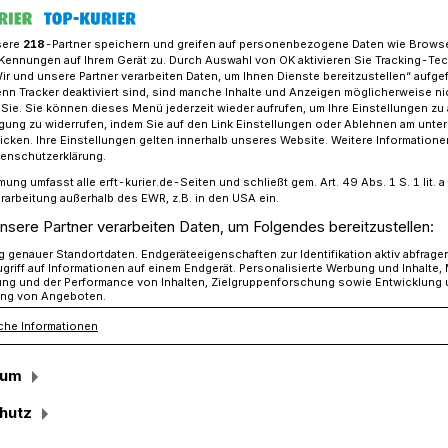
sere
218
-Partner speichern und greifen auf personenbezogene Daten wie Brows
Kennungen auf Ihrem Gerät zu. Durch Auswahl von OK aktivieren Sie Tracking-Te
Wir und unsere Partner verarbeiten Daten, um Ihnen Dienste bereitzustellen“ aufge
tinszüge auf einen Blick
n Tracker deaktiviert sind, sind manche Inhalte und Anzeigen möglicherweise ni
r Sie. Sie können dieses Menü jederzeit wieder aufrufen, um Ihre Einstellungen zu
ligung zu widerrufen, indem Sie auf den Link Einstellungen oder Ablehnen am unte
icken. Ihre Einstellungen gelten innerhalb unseres Website. Weitere Informationen
lick
tenschutzerklärung.
mung umfasst alle erft-kurier.de-Seiten und schließt gem. Art. 49 Abs. 1 S. 1 lit
eht bald durch
rarbeitung außerhalb des EWR, z.B. in den USA ein.
nsere Partner verarbeiten Daten, um Folgendes bereitzustellen:
genauer Standortdaten. Endgeräteeigenschaften zur Identifikation aktiv abfrage
griff auf Informationen auf einem Endgerät. Personalisierte Werbung und Inhalte
ung und der Performance von Inhalten, Zielgruppenforschung sowie Entwicklung
ng von Angeboten.
che Informationen
 sicher schon groß: In den kommenden
der durch die Jüchener Stadtteile. Wann
sum
ternen ziehen und anschließend vielleicht
nssingens zelebrieren, gibt es hier auf
hutz