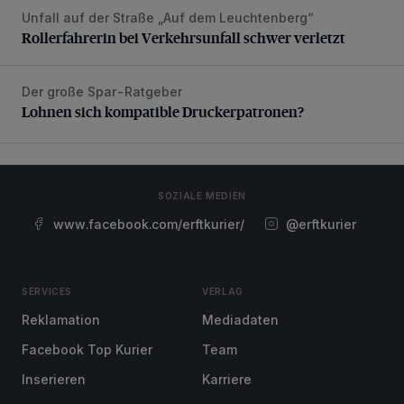
Unfall auf der Straße „Auf dem Leuchtenberg“
Rollerfahrerin bei Verkehrsunfall schwer verletzt
Rollerfahrerin bei Verkehrsunfall schwer verletzt
Der große Spar-Ratgeber
Lohnen sich kompatible Druckerpatronen?
Lohnen sich kompatible Druckerpatronen?
SOZIALE MEDIEN
www.facebook.com/erftkurier/
@erftkurier
SERVICES
VERLAG
Reklamation
Mediadaten
Facebook Top Kurier
Team
Inserieren
Karriere