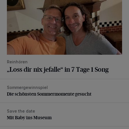
Reinhören
„Loss dir nix jefalle“ in 7 Tage 1 Song
Sommergewinnspiel
Die schönsten Sommermomente gesucht
Die schönsten Sommermomente gesucht
Save the date
Mit Baby ins Museum
Mit Baby ins Museum