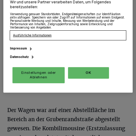
richten
Wir und unsere Partner verarbeiten Daten, um Folgendes
bereitzustellen:
Verwendung genauer Standortdaten. Endgeräteeigenschaften zur Identifikation
Jüchen
·
Am Mittwoch (11.09.), in der Zeit von 11:30
aktiv abfragen. Speichern von oder Zugriff auf Informationen auf einem Endgerät.
Personalisierte Werbung und Inhalte, Messung von Werbeleistung und der
Uhr bis 12:15 Uhr, stahlen bislang unbekannte Täter in
Performance von Inhalten, Zielgruppenforschung sowie Entwicklung und
Jüchen einen schwarzen Audi Avant vom Typ A 6 V8.
Verbesserung von Angeboten.
Ausführliche Informationen
Impressum
11.09.2019 , 15:34 Uhr
Eine Minute Lesezeit
Datenschutz
Einstellungen oder
OK
Ablehnen
Der Wagen war auf einer Abstellfläche im
Bereich an der Grubenrandstraße abgestellt
gewesen. Die Kombilimousine (Erstzulassung