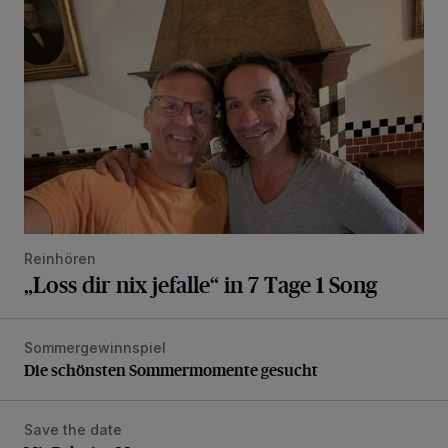
Reinhören
„Loss dir nix jefalle“ in 7 Tage 1 Song
Sommergewinnspiel
Die schönsten Sommermomente gesucht
Die schönsten Sommermomente gesucht
Save the date
Mit Baby ins Museum