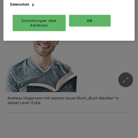
Datenschutz
Einstellungen oder
OK
Ablehnen
Andreas Hagemann mit seinem neuen Buch „Buch Wächter“ in
seiner Lese-Ecke.