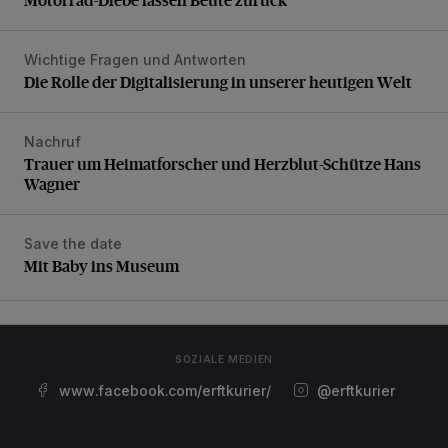
Wichtige Fragen und Antworten
Die Rolle der Digitalisierung in unserer heutigen Welt
Die Rolle der Digitalisierung in unserer heutigen Welt
Nachruf
Trauer um Heimatforscher und Herzblut-Schütze Hans W
Trauer um Heimatforscher und Herzblut-Schütze Hans
Wagner
Save the date
Mit Baby ins Museum
Mit Baby ins Museum
SOZIALE MEDIEN
www.facebook.com/erftkurier/
@erftkurier