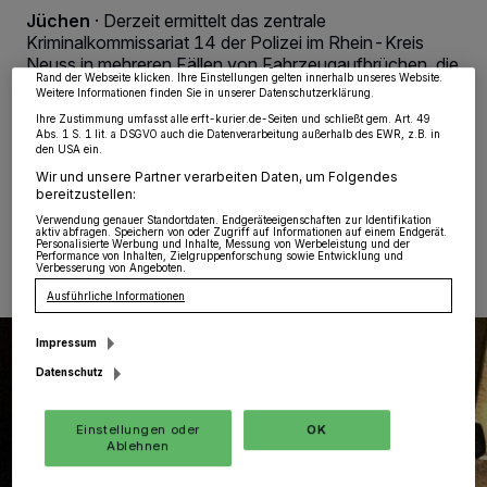
Partner verarbeiten Daten, um Ihnen Dienste bereitzustellen“ aufgeführten
Jüchen
·
Derzeit ermittelt das zentrale
Zwecke. Wenn Tracker deaktiviert sind, sind manche Inhalte und Anzeigen
möglicherweise nicht mehr so relevant für Sie. Sie können dieses Menü jederzeit
Kriminalkommissariat 14 der Polizei im Rhein-Kreis
wieder aufrufen, um Ihre Einstellungen zu ändern oder Ihre Einwilligung zu
Neuss in mehreren Fällen von Fahrzeugaufbrüchen, die
widerrufen, indem Sie auf den Link Einstellungen oder Ablehnen am unteren
Rand der Webseite klicken. Ihre Einstellungen gelten innerhalb unseres Website.
sich hauptsächlich in der Nacht zu Montag (26.08.),
Weitere Informationen finden Sie in unserer Datenschutzerklärung.
aber auch bereits am Wochenende zuvor und in den
Ihre Zustimmung umfasst alle erft-kurier.de-Seiten und schließt gem. Art. 49
Tagen danach, ereigneten.
Abs. 1 S. 1 lit. a DSGVO auch die Datenverarbeitung außerhalb des EWR, z.B. in
den USA ein.
Wir und unsere Partner verarbeiten Daten, um Folgendes
bereitzustellen:
02.09.2019 , 09:35 Uhr
Eine Minute Lesezeit
Verwendung genauer Standortdaten. Endgeräteeigenschaften zur Identifikation
aktiv abfragen. Speichern von oder Zugriff auf Informationen auf einem Endgerät.
Personalisierte Werbung und Inhalte, Messung von Werbeleistung und der
Performance von Inhalten, Zielgruppenforschung sowie Entwicklung und
Verbesserung von Angeboten.
Ausführliche Informationen
Impressum
Datenschutz
Einstellungen oder
OK
Ablehnen