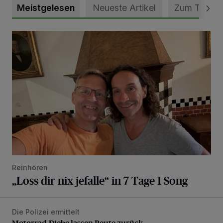
Meistgelesen
Neueste Artikel
Zum Thema
„Loss dir nix jefalle“ in 7 Tage 1 Song
Reinhören
„Loss dir nix jefalle“ in 7 Tage 1 Song
Die Polizei ermittelt
Motorrad-Diebe lassen Beute zurück
Motorrad-Diebe lassen Beute zurück