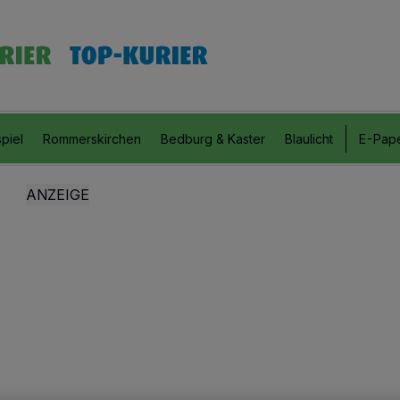
piel
Rommerskirchen
Bedburg & Kaster
Blaulicht
E-Pap