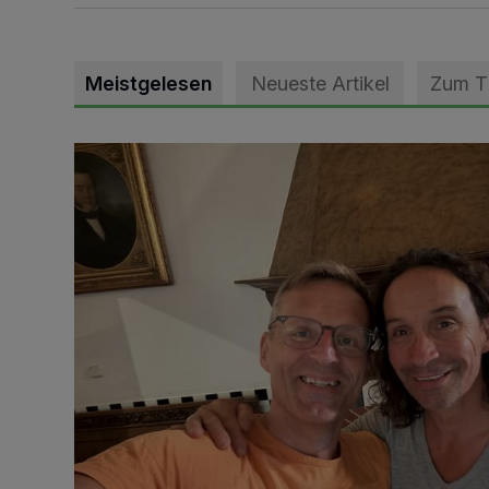
Meistgelesen
Neueste Artikel
Zum 
„Loss dir nix jefalle“ in 7 Tage 1 Song