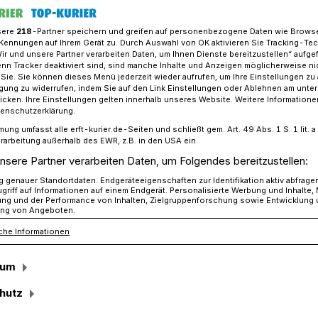
sere
218
-Partner speichern und greifen auf personenbezogene Daten wie Brows
Kennungen auf Ihrem Gerät zu. Durch Auswahl von OK aktivieren Sie Tracking-Te
Wir und unsere Partner verarbeiten Daten, um Ihnen Dienste bereitzustellen“ aufge
chen zu bieten!
n Tracker deaktiviert sind, sind manche Inhalte und Anzeigen möglicherweise ni
r Sie. Sie können dieses Menü jederzeit wieder aufrufen, um Ihre Einstellungen zu
ligung zu widerrufen, indem Sie auf den Link Einstellungen oder Ablehnen am unte
icken. Ihre Einstellungen gelten innerhalb unseres Website. Weitere Informationen
adtfest“
tenschutzerklärung.
mung umfasst alle erft-kurier.de-Seiten und schließt gem. Art. 49 Abs. 1 S. 1 lit
 Jüchen zu bieten!
rarbeitung außerhalb des EWR, z.B. in den USA ein.
nsere Partner verarbeiten Daten, um Folgendes bereitzustellen:
genauer Standortdaten. Endgeräteeigenschaften zur Identifikation aktiv abfrage
griff auf Informationen auf einem Endgerät. Personalisierte Werbung und Inhalte
nschen auf dem Foto oben gemeinsam?
ung und der Performance von Inhalten, Zielgruppenforschung sowie Entwicklung
ng von Angeboten.
nternehmen, Vereinen und Institutionen
che Informationen
d bunt Jüchen ist. Und das möchten sie
mersause – Jüchens Stadtfest“ am 12.
sum
hutz