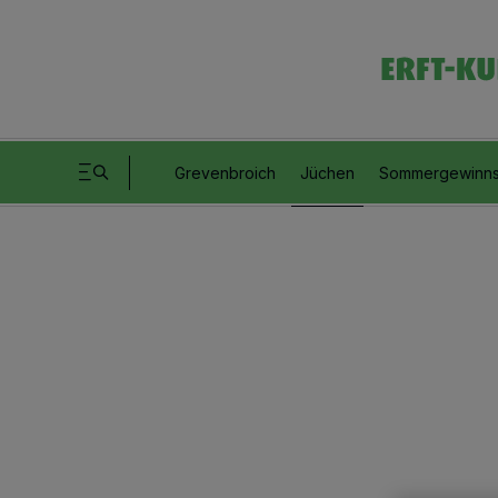
Grevenbroich
Jüchen
Sommergewinns