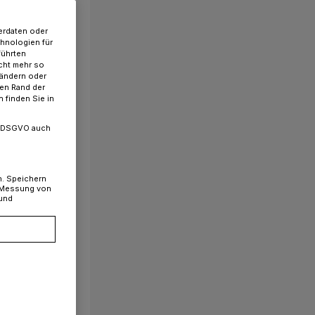
erdaten oder
chnologien für
führten
cht mehr so
 ändern oder
ren Rand der
 finden Sie in
. a DSGVO auch
n. Speichern
, Messung von
 und