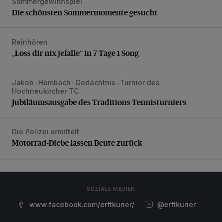
Sommergewinnspiel
Die schönsten Sommermomente gesucht
Die schönsten Sommermomente gesucht
Reinhören
„Loss dir nix jefalle“ in 7 Tage 1 Song
„Loss dir nix jefalle“ in 7 Tage 1 Song
Jakob-Hombach-Gedächtnis-Turnier des
Jubiläumsausgabe des Traditions-Tennisturniers
Hochneukircher TC
Jubiläumsausgabe des Traditions-Tennisturniers
Die Polizei ermittelt
Motorrad-Diebe lassen Beute zurück
Motorrad-Diebe lassen Beute zurück
SOZIALE MEDIEN
www.facebook.com/erftkurier/
@erftkurier