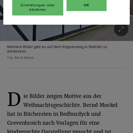
Einstellungen oder
OK
Ablehnen
Mehrere Bilder gibt es auf dem Krippenweg in Wallrath zu
entdecken.
Foto: Bernd Mockel
D
ie Bilder zeigen Motive aus der
Weihnachtsgeschichte. Bernd Mockel
hat in Büchereien in Bedburdyck und
Grevenbroich nach Vorlagen für eine
kindgerechte Darstellung gesucht und ist