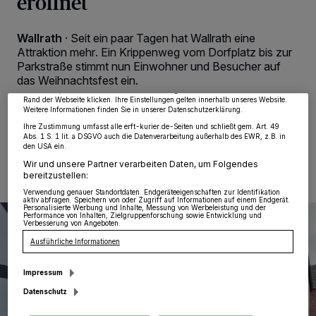
eröffnet
Wir und unsere
218
-Partner speichern und greifen auf personenbezogene Daten
wie Browserdaten oder eindeutige Kennungen auf Ihrem Gerät zu. Durch Auswahl
Wallrath
·
Seit ein paar Tagen hat Wallrath eine
von OK aktivieren Sie Tracking-Technologien für die unter „Wir und unsere
Attraktion mehr. Ein Krippenweg vom Dorfplatz bis zur
Partner verarbeiten Daten, um Ihnen Dienste bereitzustellen“ aufgeführten
Zwecke. Wenn Tracker deaktiviert sind, sind manche Inhalte und Anzeigen
Parkstraße stimmt nun Einwohner und Besucher auf
möglicherweise nicht mehr so relevant für Sie. Sie können dieses Menü jederzeit
das Weihnachtsfest ein.
wieder aufrufen, um Ihre Einstellungen zu ändern oder Ihre Einwilligung zu
widerrufen, indem Sie auf den Link Einstellungen oder Ablehnen am unteren
Rand der Webseite klicken. Ihre Einstellungen gelten innerhalb unseres Website.
Weitere Informationen finden Sie in unserer Datenschutzerklärung.
Ihre Zustimmung umfasst alle erft-kurier.de-Seiten und schließt gem. Art. 49
Abs. 1 S. 1 lit. a DSGVO auch die Datenverarbeitung außerhalb des EWR, z.B. in
19.12.2023 , 12:00 Uhr
Eine Minute Lesezeit
den USA ein.
Wir und unsere Partner verarbeiten Daten, um Folgendes
bereitzustellen:
Verwendung genauer Standortdaten. Endgeräteeigenschaften zur Identifikation
aktiv abfragen. Speichern von oder Zugriff auf Informationen auf einem Endgerät.
Personalisierte Werbung und Inhalte, Messung von Werbeleistung und der
Performance von Inhalten, Zielgruppenforschung sowie Entwicklung und
Verbesserung von Angeboten.
Ausführliche Informationen
Impressum
Datenschutz