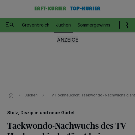
Grevenbroich
Jüchen
Sommergewinnspiel
Romm
Jüchen
TV Hochneukirch: Taekwondo-Nachwuchs glänzt
Stolz, Disziplin und neue Gürtel
Taekwondo-Nachwuchs des TV