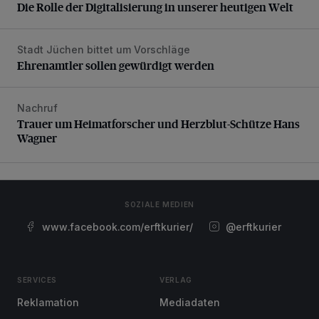
Die Rolle der Digitalisierung in unserer heutigen Welt
Stadt Jüchen bittet um Vorschläge
Ehrenamtler sollen gewürdigt werden
Ehrenamtler sollen gewürdigt werden
Nachruf
Trauer um Heimatforscher und Herzblut-Schütze Hans W
Trauer um Heimatforscher und Herzblut-Schütze Hans
Wagner
SOZIALE MEDIEN
www.facebook.com/erftkurier/
@erftkurier
SERVICES
VERLAG
Reklamation
Mediadaten