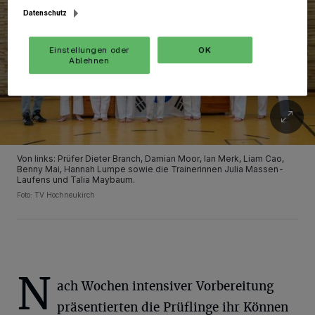
Datenschutz
Einstellungen oder
OK
Ablehnen
Von links: Prüfer Dieter Branch, Damian Moor, Ian Merk, Liam Cao,
Benny Mai, Hannah Lumpe sowie die Trainerinnen Julia Massen-
Laufens und Talia Maybaum.
Foto: TV Hochneukirch
N
ach Wochen intensiver Vorbereitung
präsentierten die Prüflinge ihr Können