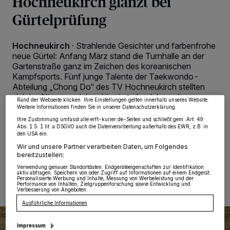
Hochneukirch glänzt bei
Gürtelprüfung
Wir und unsere
218
-Partner speichern und greifen auf personenbezogene Daten
Hochneukirch
·
Strahlende Gesichter und farbenfrohe
wie Browserdaten oder eindeutige Kennungen auf Ihrem Gerät zu. Durch Auswahl
neue Gürtel: Anfang März stand die Turnhalle an der
von OK aktivieren Sie Tracking-Technologien für die unter „Wir und unsere
Gartenstraße ganz im Zeichen des koreanischen
Partner verarbeiten Daten, um Ihnen Dienste bereitzustellen“ aufgeführten
Zwecke. Wenn Tracker deaktiviert sind, sind manche Inhalte und Anzeigen
Kampfsports. Fünf junge Talente der Taekwondo-
möglicherweise nicht mehr so relevant für Sie. Sie können dieses Menü jederzeit
Abteilung „Chong Do“ des TV Hochneukirch stellten
wieder aufrufen, um Ihre Einstellungen zu ändern oder Ihre Einwilligung zu
widerrufen, indem Sie auf den Link Einstellungen oder Ablehnen am unteren
sich im Alter von sieben bis vierzehn Jahren der
Rand der Webseite klicken. Ihre Einstellungen gelten innerhalb unseres Website.
Herausforderung ihrer nächsten Gürtelprüfung – mit
Weitere Informationen finden Sie in unserer Datenschutzerklärung.
vollem Erfolg!
Ihre Zustimmung umfasst alle erft-kurier.de-Seiten und schließt gem. Art. 49
Abs. 1 S. 1 lit. a DSGVO auch die Datenverarbeitung außerhalb des EWR, z.B. in
den USA ein.
Wir und unsere Partner verarbeiten Daten, um Folgendes
bereitzustellen:
30.03.2026 , 08:00 Uhr
2 Minuten Lesezeit
Verwendung genauer Standortdaten. Endgeräteeigenschaften zur Identifikation
aktiv abfragen. Speichern von oder Zugriff auf Informationen auf einem Endgerät.
Personalisierte Werbung und Inhalte, Messung von Werbeleistung und der
Performance von Inhalten, Zielgruppenforschung sowie Entwicklung und
Verbesserung von Angeboten.
Ausführliche Informationen
Impressum