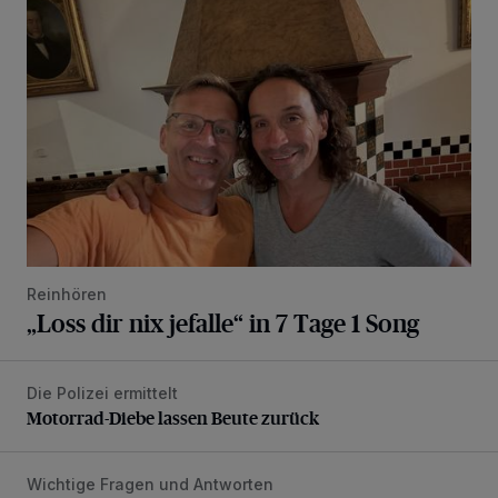
„Loss dir nix jefalle“ in 7 Tage 1 Song
Reinhören
„Loss dir nix jefalle“ in 7 Tage 1 Song
Die Polizei ermittelt
Motorrad-Diebe lassen Beute zurück
Motorrad-Diebe lassen Beute zurück
Wichtige Fragen und Antworten
Die Rolle der Digitalisierung in unserer heutigen Welt