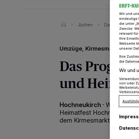
Wir und un
eindeutige 
die unter „
Jüchen
Das Programm zu
Zwecke. Wen
relevant fü
Ihre Einwil
Webseite kl
Umzüge, Kirmesmarkt und C
unserer Da
Ihre Zustim
Das Program
die Datenve
Wir und u
und Heimatf
Verwendung 
von oder Zu
Werbeleist
Verbesseru
Ausführli
Hochneukirch
·
Wann und w
Heimatfest Hochneukirch st
Impres
dem Kirmesmarkt? Alle Infos 
Datensc