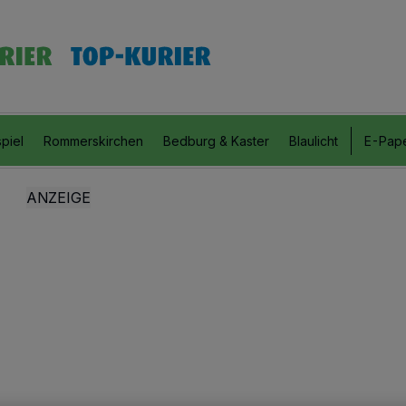
piel
Rommerskirchen
Bedburg & Kaster
Blaulicht
E-Pap