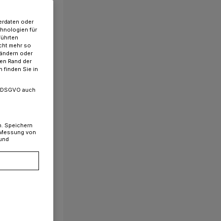
erdaten oder
chnologien für
führten
cht mehr so
 ändern oder
ren Rand der
 finden Sie in
. a DSGVO auch
n. Speichern
, Messung von
 und