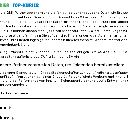
sere
218
-Partner speichern und greifen auf personenbezogene Daten wie Brows
Kennungen auf Ihrem Gerät zu. Durch Auswahl von OK aktivieren Sie Tracking-Te
Wir und unsere Partner verarbeiten Daten, um Ihnen Dienste bereitzustellen“ aufge
m Schützen- und Heimatfest Hochneukirch
n Tracker deaktiviert sind, sind manche Inhalte und Anzeigen möglicherweise ni
r Sie. Sie können dieses Menü jederzeit wieder aufrufen, um Ihre Einstellungen zu
ligung zu widerrufen, indem Sie auf den Link Einstellungen oder Ablehnen am unte
icken. Ihre Einstellungen gelten innerhalb unseres Website. Weitere Informationen
o.
tenschutzerklärung.
mung umfasst alle erft-kurier.de-Seiten und schließt gem. Art. 49 Abs. 1 S. 1 lit
m zum Schützen-
rarbeitung außerhalb des EWR, z.B. in den USA ein.
nsere Partner verarbeiten Daten, um Folgendes bereitzustellen:
est Hochneukirch
genauer Standortdaten. Endgeräteeigenschaften zur Identifikation aktiv abfrage
griff auf Informationen auf einem Endgerät. Personalisierte Werbung und Inhalte
ung und der Performance von Inhalten, Zielgruppenforschung sowie Entwicklung
ng von Angeboten.
che Informationen
o findet was beim Schützen- und
att ? Und was erwartet die Besucher auf
sum
gibt es hier.
hutz