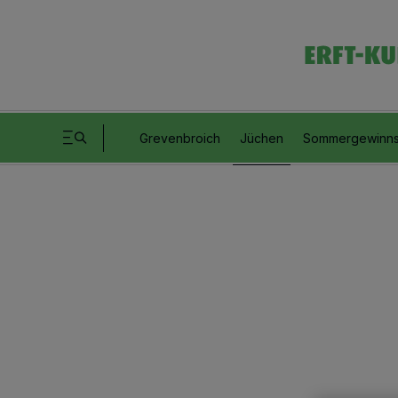
Grevenbroich
Jüchen
Sommergewinns