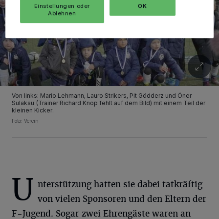
Einstellungen oder
OK
Ablehnen
Von links: Mario Lehmann, Lauro Strikers, Pit Gödderz und Öner
Sulaksu (Trainer Richard Knop fehlt auf dem Bild) mit einem Teil der
kleinen Kicker.
Foto: Verein
U
nterstützung hatten sie dabei tatkräftig
von vielen Sponsoren und den Eltern der
F-Jugend. Sogar zwei Ehrengäste waren an