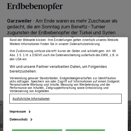
Erdbebenopfer
Wir und unsere
218
-Partner speichern und greifen auf personenbezogene Daten
wie Browserdaten oder eindeutige Kennungen auf Ihrem Gerät zu. Durch Auswahl
von OK aktivieren Sie Tracking-Technologien für die unter „Wir und unsere
Garzweiler
·
Am Ende waren es mehr Zuschauer als
Partner verarbeiten Daten, um Ihnen Dienste bereitzustellen“ aufgeführten
Zwecke. Wenn Tracker deaktiviert sind, sind manche Inhalte und Anzeigen
gedacht, die am Sonntag zum Benefiz-Turnier
möglicherweise nicht mehr so relevant für Sie. Sie können dieses Menü jederzeit
zugunsten der Erdbebenopfer der Türkei und Syrien
wieder aufrufen, um Ihre Einstellungen zu ändern oder Ihre Einwilligung zu
widerrufen, indem Sie auf den Link Einstellungen oder Ablehnen am unteren
nach Jüchen kamen. Die freiwilligen Helfer, Mitglieder
Rand der Webseite klicken. Ihre Einstellungen gelten innerhalb unseres Website.
und Trainer rund um den VfL Viktoria Jüchen-
Weitere Informationen finden Sie in unserer Datenschutzerklärung.
Garzweiler waren auf alles perfekt vorbereitet.
Ihre Zustimmung umfasst alle erft-kurier.de-Seiten und schließt gem. Art. 49
Abs. 1 S. 1 lit. a DSGVO auch die Datenverarbeitung außerhalb des EWR, z.B. in
den USA ein.
Wir und unsere Partner verarbeiten Daten, um Folgendes
bereitzustellen:
03.03.2023 , 18:00 Uhr
2 Minuten Lesezeit
Verwendung genauer Standortdaten. Endgeräteeigenschaften zur Identifikation
aktiv abfragen. Speichern von oder Zugriff auf Informationen auf einem Endgerät.
Personalisierte Werbung und Inhalte, Messung von Werbeleistung und der
Performance von Inhalten, Zielgruppenforschung sowie Entwicklung und
Verbesserung von Angeboten.
Ausführliche Informationen
Impressum
Datenschutz