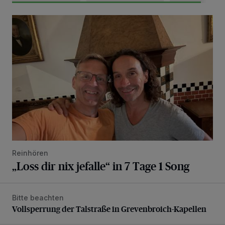
„Loss dir nix jefalle“ in 7 Tage 1 Song
Reinhören
„Loss dir nix jefalle“ in 7 Tage 1 Song
Bitte beachten
Vollsperrung der Talstraße in Grevenbroich-Kapellen
Vollsperrung der Talstraße in Grevenbroich-Kapellen