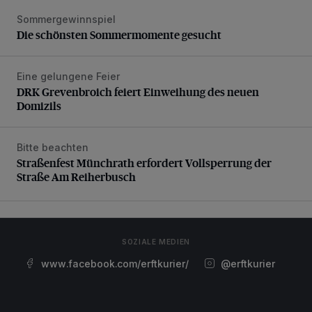
Sommergewinnspiel
Die schönsten Sommermomente gesucht
Die schönsten Sommermomente gesucht
Eine gelungene Feier
DRK Grevenbroich feiert Einweihung des neuen Domizils
DRK Grevenbroich feiert Einweihung des neuen
Domizils
Bitte beachten
Straßenfest Münchrath erfordert Vollsperrung der Straße 
Straßenfest Münchrath erfordert Vollsperrung der
Straße Am Reiherbusch
SOZIALE MEDIEN
www.facebook.com/erftkurier/
@erftkurier