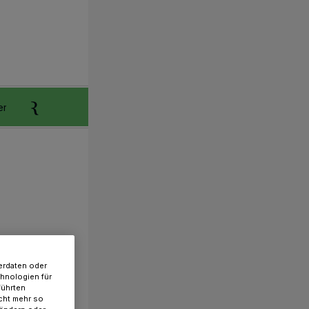
er
Anzeigen aufgeben
Reklamation
erdaten oder
chnologien für
führten
cht mehr so