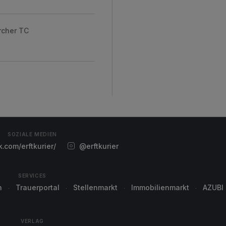
rcher TC
SOZIALE MEDIEN
com/erftkurier/
@erftkurier
SERVICES
n
Trauerportal
Stellenmarkt
Immobilienmarkt
AZUBI
VERLAG