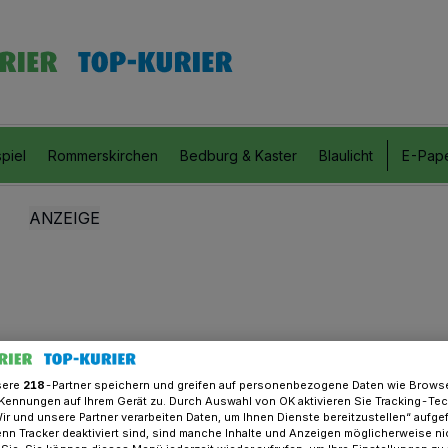
piel
Rommerskirchen
Bedburg & Kaster
Blaulicht
E-Pap
sere
218
-Partner speichern und greifen auf personenbezogene Daten wie Brows
Kennungen auf Ihrem Gerät zu. Durch Auswahl von OK aktivieren Sie Tracking-Te
Wir und unsere Partner verarbeiten Daten, um Ihnen Dienste bereitzustellen“ aufge
n Tracker deaktiviert sind, sind manche Inhalte und Anzeigen möglicherweise ni