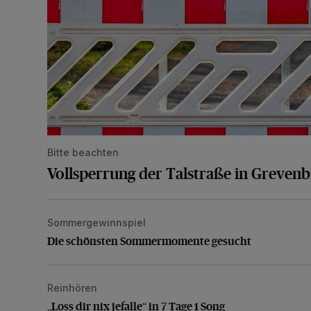
Bitte beachten
Vollsperrung der Talstraße in Greven
Sommergewinnspiel
Die schönsten Sommermomente gesucht
Die schönsten Sommermomente gesucht
Reinhören
„Loss dir nix jefalle“ in 7 Tage 1 Song
„Loss dir nix jefalle“ in 7 Tage 1 Song