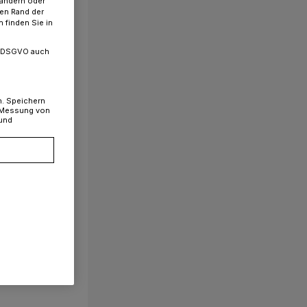
 ändern oder
ren Rand der
 finden Sie in
. a DSGVO auch
n. Speichern
, Messung von
 und