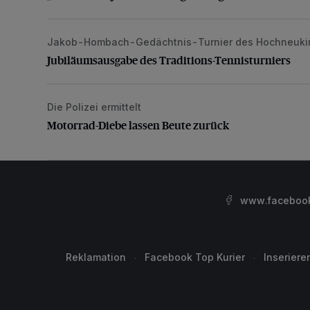
Jakob-Hombach-Gedächtnis-Turnier des Hochneuki
Jubiläumsausgabe des Traditions-Tennisturniers
Jubiläumsausgabe des Traditions-Tennisturniers
Die Polizei ermittelt
Motorrad-Diebe lassen Beute zurück
Motorrad-Diebe lassen Beute zurück
www.facebook.
Reklamation
Facebook Top Kurier
Inseriere