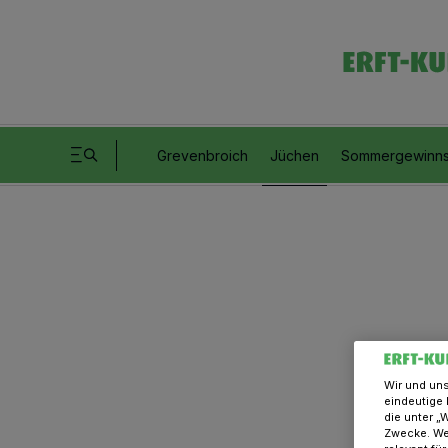
Grevenbroich
Jüchen
Sommergewinns
Wir und un
eindeutige 
die unter „
Zwecke. Wen