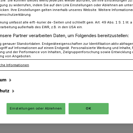
r Sie. Sie können dieses Menü jederzeit wieder aufrufen, um Ihre Einstellungen zu
ligung zu widerrufen, indem Sie auf den Link Einstellungen oder Ablehnen am unte
icken. Ihre Einstellungen gelten innerhalb unseres Website. Weitere Informationen
tenschutzerklärung.
mung umfasst alle erft-kurier.de-Seiten und schließt gem. Art. 49 Abs. 1 S. 1 lit
en für Flüchtlinge gesucht
rarbeitung außerhalb des EWR, z.B. in den USA ein.
nsere Partner verarbeiten Daten, um Folgendes bereitzustellen:
genauer Standortdaten. Endgeräteeigenschaften zur Identifikation aktiv abfrage
gration
griff auf Informationen auf einem Endgerät. Personalisierte Werbung und Inhalte
ung und der Performance von Inhalten, Zielgruppenforschung sowie Entwicklung
ng von Angeboten.
esucht
che Informationen
sum
 Geflüchtete im Stadtgebiet Jüchen. Der
hutz
ften reicht im Hinblick auf die stetig
icht aus. Eine 100-prozentige Belegung
st nicht möglich, da auf die persönliche
Einstellungen oder Ablehnen
OK
n Rücksicht genommen werden muss.