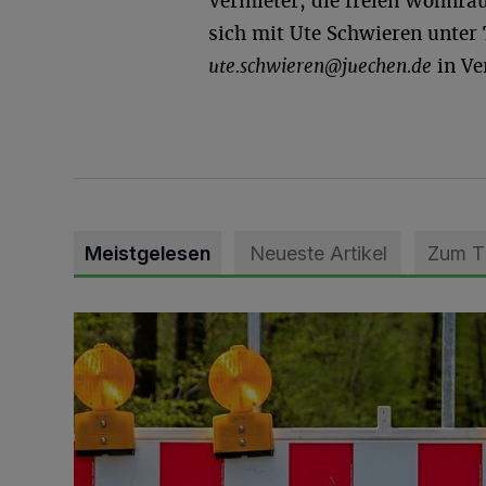
Vermieter, die freien Wohnra
sich mit Ute Schwieren unter 
ute.schwieren@juechen.de
in Ve
Meistgelesen
Neueste Artikel
Zum 
Vollsperrung der Talstraße in Grevenbroich-Kapellen