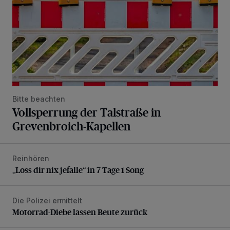
Bitte beachten
Vollsperrung der Talstraße in
Grevenbroich-Kapellen
Reinhören
„Loss dir nix jefalle“ in 7 Tage 1 Song
„Loss dir nix jefalle“ in 7 Tage 1 Song
Die Polizei ermittelt
Motorrad-Diebe lassen Beute zurück
Motorrad-Diebe lassen Beute zurück