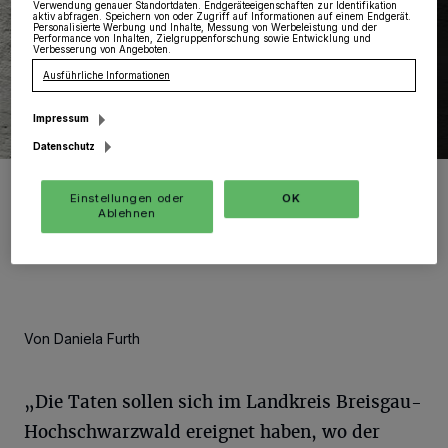
Verwendung genauer Standortdaten. Endgeräteeigenschaften zur Identifikation
aktiv abfragen. Speichern von oder Zugriff auf Informationen auf einem Endgerät.
Personalisierte Werbung und Inhalte, Messung von Werbeleistung und der
Performance von Inhalten, Zielgruppenforschung sowie Entwicklung und
Verbesserung von Angeboten.
Ausführliche Informationen
Impressum
Datenschutz
Die vorhandenen Schutz- und Präventionskonzepte der
Institutionen scheinen zu funktionieren.
Einstellungen oder
OK
Ablehnen
Foto: Pixabay
Von Daniela Furth
„Die Taten sollen sich im Landkreis Breisgau-
Hochschwarzwald ereignet haben, wo der