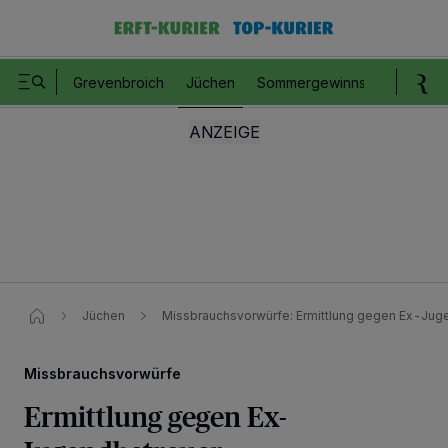
Grevenbroich
Jüchen
Sommergewinnspiel
Romm
Jüchen
Missbrauchsvorwürfe: Ermittlung gegen Ex-Jug
Missbrauchsvorwürfe
Ermittlung gegen Ex-