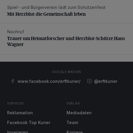
Spiel- und Bürgerverein lädt zum Schützenfest
Mit Herzblut die Gemeinschaft leben
Mit Herzblut die Gemeinschaft leben
Nachruf
Trauer um Heimatforscher und Herzblut-Schütze Hans W
Trauer um Heimatforscher und Herzblut-Schütze Hans
Wagner
SOZIALE MEDIEN
www.facebook.com/erftkurier/
@erftkurier
SERVICES
VERLAG
Reklamation
Mediadaten
Facebook Top Kurier
Team
Inserieren
Karriere