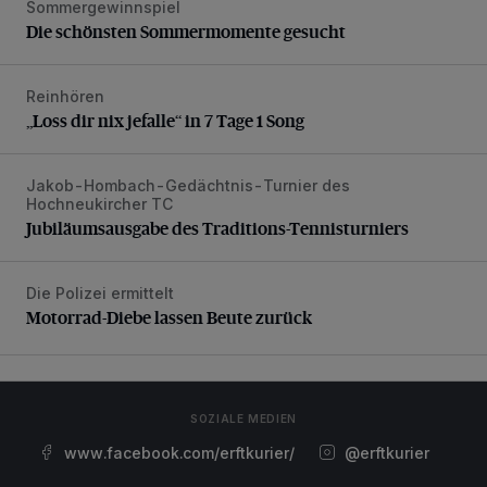
Sommergewinnspiel
Die schönsten Sommermomente gesucht
Die schönsten Sommermomente gesucht
Reinhören
„Loss dir nix jefalle“ in 7 Tage 1 Song
„Loss dir nix jefalle“ in 7 Tage 1 Song
Jakob-Hombach-Gedächtnis-Turnier des
Jubiläumsausgabe des Traditions-Tennisturniers
Hochneukircher TC
Jubiläumsausgabe des Traditions-Tennisturniers
Die Polizei ermittelt
Motorrad-Diebe lassen Beute zurück
Motorrad-Diebe lassen Beute zurück
SOZIALE MEDIEN
www.facebook.com/erftkurier/
@erftkurier