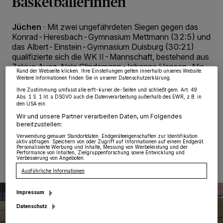
Basketballerinnen
Wir und unsere
218
-Partner speichern und greifen auf personenbezogene Daten
wie Browserdaten oder eindeutige Kennungen auf Ihrem Gerät zu. Durch Auswahl
Jüchen
·
Mit zwei ungefährdeten Siegen gegen das
von OK aktivieren Sie Tracking-Technologien für die unter „Wir und unsere
Konrad-Heresbach-Gymnasium Mettmann (32:5) und
Partner verarbeiten Daten, um Ihnen Dienste bereitzustellen“ aufgeführten
Zwecke. Wenn Tracker deaktiviert sind, sind manche Inhalte und Anzeigen
das Albert-Einstein-Gymnasium Duisburg (30:21)
möglicherweise nicht mehr so relevant für Sie. Sie können dieses Menü jederzeit
qualifizierte sich die WK II-Mannschaft, bestehend aus
wieder aufrufen, um Ihre Einstellungen zu ändern oder Ihre Einwilligung zu
widerrufen, indem Sie auf den Link Einstellungen oder Ablehnen am unteren
Zekiye Ayaz, Nele Glindemann, Johanna Hensen, Alia
Rand der Webseite klicken. Ihre Einstellungen gelten innerhalb unseres Website.
Schön, Hazal Sulaksu, Emma von Hagen und Lina
Weitere Informationen finden Sie in unserer Datenschutzerklärung.
Wermann, für die Landesmeisterschaften am 15.
Ihre Zustimmung umfasst alle erft-kurier.de-Seiten und schließt gem. Art. 49
Februar in Duisburg.
Abs. 1 S. 1 lit. a DSGVO auch die Datenverarbeitung außerhalb des EWR, z.B. in
den USA ein.
Wir und unsere Partner verarbeiten Daten, um Folgendes
bereitzustellen:
Verwendung genauer Standortdaten. Endgeräteeigenschaften zur Identifikation
04.02.2022 , 11:41 Uhr
Eine Minute Lesezeit
aktiv abfragen. Speichern von oder Zugriff auf Informationen auf einem Endgerät.
Personalisierte Werbung und Inhalte, Messung von Werbeleistung und der
Performance von Inhalten, Zielgruppenforschung sowie Entwicklung und
Verbesserung von Angeboten.
Ausführliche Informationen
Impressum
Datenschutz