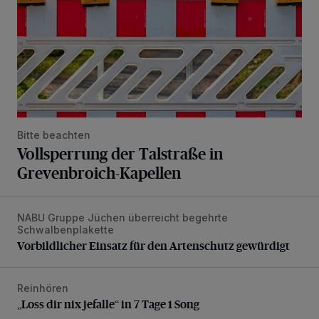
Bitte beachten
Vollsperrung der Talstraße in
Grevenbroich-Kapellen
NABU Gruppe Jüchen überreicht begehrte
Vorbildlicher Einsatz für den Artenschutz gewürdigt
Schwalbenplakette
Vorbildlicher Einsatz für den Artenschutz gewürdigt
Reinhören
„Loss dir nix jefalle“ in 7 Tage 1 Song
„Loss dir nix jefalle“ in 7 Tage 1 Song