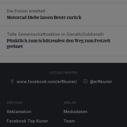
Die Polizei ermittelt
Motorrad-Diebe lassen Beute zurück
Motorrad-Diebe lassen Beute zurück
Tolle Gemeinschaftsaktion in Gierath/Gubberath
Pünktlich zum Schützenfest den Weg zum Festzelt geebne
Pünktlich zum Schützenfest den Weg zum Festzelt
geebnet
SOZIALE MEDIEN
www.facebook.com/erftkurier/
@erftkurier
SERVICES
VERLAG
Reklamation
Mediadaten
Facebook Top Kurier
Team