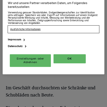
Wir und unsere Partner verarbeiten Daten, um Folgendes
Rommerskirchen
·
In der Nacht von Mittwoch, 21:00
bereitzustellen:
Uhr, auf Donnerstag, 04:45 Uhr, drangen unbekannte
Verwendung genauer Standortdaten. Endgeräteeigenschaften zur Identifikation
Täter gewaltsam in einen Supermarkt mit integriertem
aktiv abfragen. Speichern von oder Zugriff auf Informationen auf einem Endgerät.
Cafe im Gewerbegebiet Rommerskirchen an der
Personalisierte Werbung und Inhalte, Messung von Werbeleistung und der
Performance von Inhalten, Zielgruppenforschung sowie Entwicklung und
Rudolf-Diesel-Straße ein.
Verbesserung von Angeboten.
Ausführliche Informationen
Impressum
15.07.2019 , 08:42 Uhr
Eine Minute Lesezeit
Datenschutz
Einstellungen oder
OK
Ablehnen
Im Geschäft durchsuchten sie Schränke und
Schubläden nach Beute.