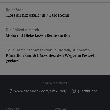
Reinhören
„Loss dir nix jefalle“ in 7 Tage 1 Song
„Loss dir nix jefalle“ in 7 Tage 1 Song
Die Polizei ermittelt
Motorrad-Diebe lassen Beute zurück
Motorrad-Diebe lassen Beute zurück
Tolle Gemeinschaftsaktion in Gierath/Gubberath
Pünktlich zum Schützenfest den Weg zum Festzelt geebne
Pünktlich zum Schützenfest den Weg zum Festzelt
geebnet
SOZIALE MEDIEN
www.facebook.com/erftkurier/
@erftkurier
SERVICES
VERLAG