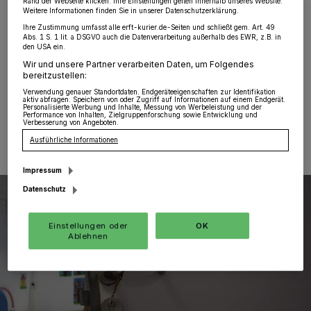
Rand der Webseite klicken. Ihre Einstellungen gelten innerhalb unseres Website.
Hoeningen
·
In der Nacht von Samstag auf Sonntag
Weitere Informationen finden Sie in unserer Datenschutzerklärung.
kam es zwischen 0.30 und 0.45 Uhr zu einem Einbruch
Ihre Zustimmung umfasst alle erft-kurier.de-Seiten und schließt gem. Art. 49
Abs. 1 S. 1 lit. a DSGVO auch die Datenverarbeitung außerhalb des EWR, z.B. in
in die Grundschule an der Stephanusstraße in
den USA ein.
Hoeningen.
Wir und unsere Partner verarbeiten Daten, um Folgendes
bereitzustellen:
Verwendung genauer Standortdaten. Endgeräteeigenschaften zur Identifikation
aktiv abfragen. Speichern von oder Zugriff auf Informationen auf einem Endgerät.
Personalisierte Werbung und Inhalte, Messung von Werbeleistung und der
11.09.2023 , 12:55 Uhr
Eine Minute Lesezeit
Performance von Inhalten, Zielgruppenforschung sowie Entwicklung und
Verbesserung von Angeboten.
Ausführliche Informationen
Impressum
Datenschutz
Einstellungen oder
OK
Ablehnen