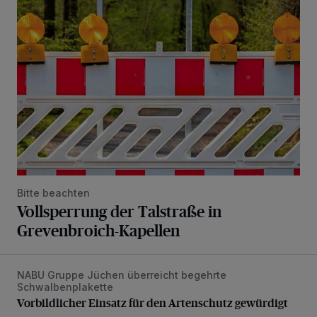
Vollsperrung der Talstraße in Grevenbroich-Kapellen
Bitte beachten
Vollsperrung der Talstraße in
Grevenbroich-Kapellen
NABU Gruppe Jüchen überreicht begehrte
Vorbildlicher Einsatz für den Artenschutz gewürdigt
Schwalbenplakette
Vorbildlicher Einsatz für den Artenschutz gewürdigt