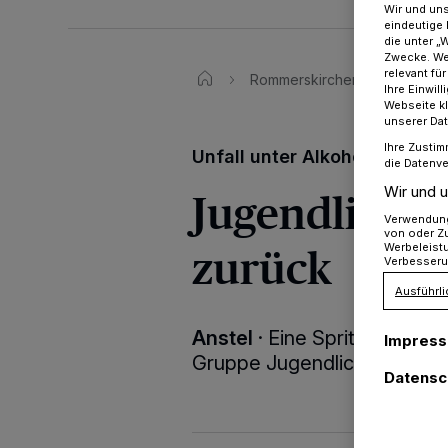
Wir und un
eindeutige 
die unter „
Zwecke. Wen
relevant fü
Rommerskirchen
Unfall 
Ihre Einwil
Webseite kl
unserer Da
Ihre Zustim
Unfall unter Alkoholeinfluss
die Datenve
Jugendliche 
Wir und u
Verwendung 
von oder Zu
zurück
Werbeleist
Verbesseru
Ausführli
Anstel
·
Eine Spritztour mit
Impres
Gruppe Jugendlicher in eine
Datensc