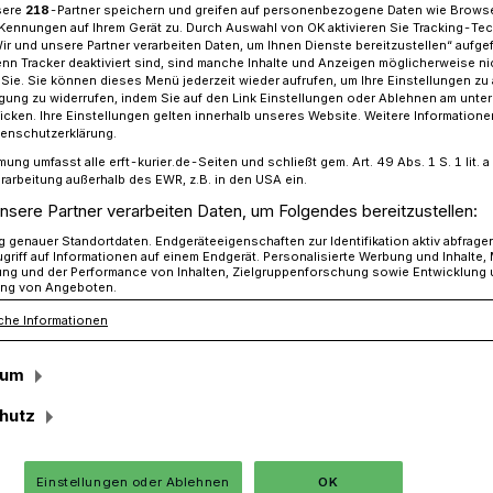
sere
218
-Partner speichern und greifen auf personenbezogene Daten wie Brows
Kennungen auf Ihrem Gerät zu. Durch Auswahl von OK aktivieren Sie Tracking-Te
Wir und unsere Partner verarbeiten Daten, um Ihnen Dienste bereitzustellen“ aufge
n Tracker deaktiviert sind, sind manche Inhalte und Anzeigen möglicherweise ni
r Sie. Sie können dieses Menü jederzeit wieder aufrufen, um Ihre Einstellungen zu
unter Alkoholeinfluss: Jugendliche lassen Fahrzeug zurück
ligung zu widerrufen, indem Sie auf den Link Einstellungen oder Ablehnen am unte
icken. Ihre Einstellungen gelten innerhalb unseres Website. Weitere Informationen
tenschutzerklärung.
mung umfasst alle erft-kurier.de-Seiten und schließt gem. Art. 49 Abs. 1 S. 1 lit
rarbeitung außerhalb des EWR, z.B. in den USA ein.
lassen Fahrzeug
nsere Partner verarbeiten Daten, um Folgendes bereitzustellen:
genauer Standortdaten. Endgeräteeigenschaften zur Identifikation aktiv abfrage
griff auf Informationen auf einem Endgerät. Personalisierte Werbung und Inhalte
ung und der Performance von Inhalten, Zielgruppenforschung sowie Entwicklung
ng von Angeboten.
che Informationen
 dem elterlichen Wagen endete für eine
sum
m Feld bei Anstel.
hutz
Einstellungen oder Ablehnen
OK