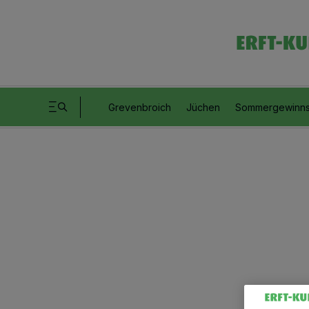
Grevenbroich
Jüchen
Sommergewinns