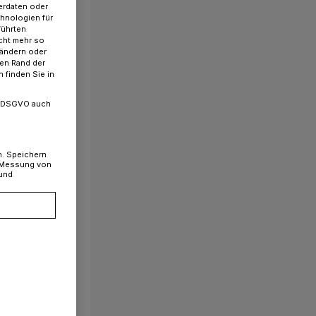
erdaten oder
chnologien für
führten
cht mehr so
 ändern oder
ren Rand der
 finden Sie in
. a DSGVO auch
n. Speichern
, Messung von
 und