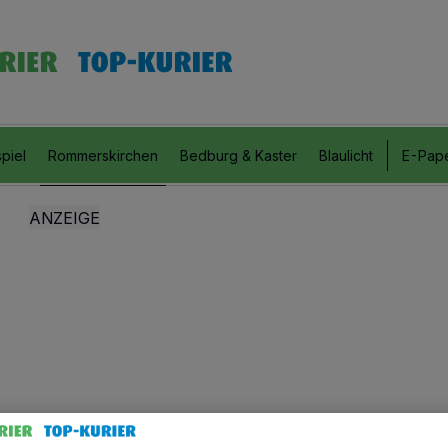
piel
Rommerskirchen
Bedburg & Kaster
Blaulicht
E-Pap