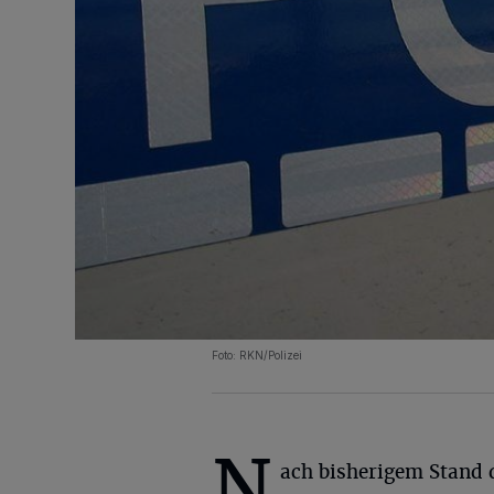
Foto: RKN/Polizei
N
ach bisherigem Stand 