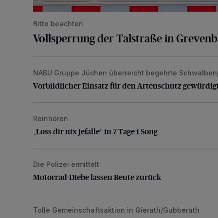
Bitte beachten
Vollsperrung der Talstraße in Greven
NABU Gruppe Jüchen überreicht begehrte Schwalben
Vorbildlicher Einsatz für den Artenschutz gewürdigt
Vorbildlicher Einsatz für den Artenschutz gewürdig
Reinhören
„Loss dir nix jefalle“ in 7 Tage 1 Song
„Loss dir nix jefalle“ in 7 Tage 1 Song
Die Polizei ermittelt
Motorrad-Diebe lassen Beute zurück
Motorrad-Diebe lassen Beute zurück
Tolle Gemeinschaftsaktion in Gierath/Gubberath
Pünktlich zum Schützenfest den Weg zum Festzelt 