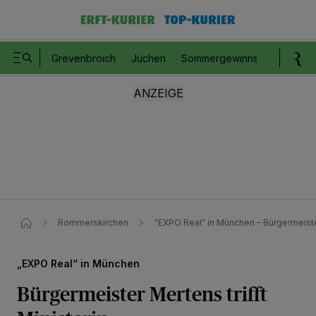
Grevenbroich
Jüchen
Sommergewinnspiel
Romm
Rommerskirchen
"EXPO Real" in München – Bürgermeister
„EXPO Real“ in München
Bürgermeister Mertens trifft