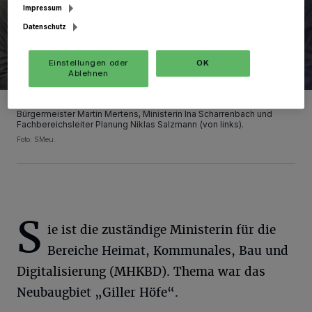
Impressum
Datenschutz
Einstellungen oder
OK
Ablehnen
Baudezernent Ulrich Baum, Strukturwandelmanager Florian Plück,
Bürgermeister Martin Mertens, Ministerin Ina Scharrenbach und
Fachbereichsleiter Planung Niklas Salzmann (von links).
Foto: SMeu.
S
ie ist die zuständige Ministerin für die
Bereiche Heimat, Kommunales, Bau und
Digitalisierung (MHKBD). Thema war das
Neubaugbiet „Giller Höfe“.