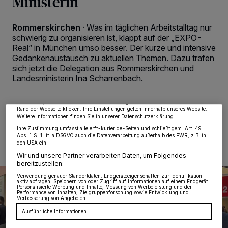
Ministerin
Rommerskirchen
·
Was im täglichen Arbeitstalltag nur
schwierig zu organisieren ist, klappt auf der „EXPO-
Real“ in München umso besser. Der kurze und intensive
Wir und unsere
218
-Partner speichern und greifen auf personenbezogene Daten
Gedankenaustausch zu aktuellen Themen. Dazu trafen
wie Browserdaten oder eindeutige Kennungen auf Ihrem Gerät zu. Durch Auswahl
sich jetzt die Delegation aus Rommerskirchen und
von OK aktivieren Sie Tracking-Technologien für die unter „Wir und unsere
Partner verarbeiten Daten, um Ihnen Dienste bereitzustellen“ aufgeführten
Landesministerin Ina Scharrenbach.
Zwecke. Wenn Tracker deaktiviert sind, sind manche Inhalte und Anzeigen
möglicherweise nicht mehr so relevant für Sie. Sie können dieses Menü jederzeit
wieder aufrufen, um Ihre Einstellungen zu ändern oder Ihre Einwilligung zu
widerrufen, indem Sie auf den Link Einstellungen oder Ablehnen am unteren
Rand der Webseite klicken. Ihre Einstellungen gelten innerhalb unseres Website.
Weitere Informationen finden Sie in unserer Datenschutzerklärung.
08.10.2025 , 09:06 Uhr
2 Minuten Lesezeit
Ihre Zustimmung umfasst alle erft-kurier.de-Seiten und schließt gem. Art. 49
Abs. 1 S. 1 lit. a DSGVO auch die Datenverarbeitung außerhalb des EWR, z.B. in
den USA ein.
Wir und unsere Partner verarbeiten Daten, um Folgendes
bereitzustellen:
Verwendung genauer Standortdaten. Endgeräteeigenschaften zur Identifikation
aktiv abfragen. Speichern von oder Zugriff auf Informationen auf einem Endgerät.
Personalisierte Werbung und Inhalte, Messung von Werbeleistung und der
Performance von Inhalten, Zielgruppenforschung sowie Entwicklung und
Verbesserung von Angeboten.
Ausführliche Informationen