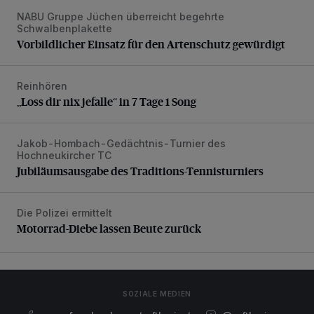
NABU Gruppe Jüchen überreicht begehrte
Vorbildlicher Einsatz für den Artenschutz gewürdigt
Schwalbenplakette
Vorbildlicher Einsatz für den Artenschutz gewürdigt
Reinhören
„Loss dir nix jefalle“ in 7 Tage 1 Song
„Loss dir nix jefalle“ in 7 Tage 1 Song
Jakob-Hombach-Gedächtnis-Turnier des
Jubiläumsausgabe des Traditions-Tennisturniers
Hochneukircher TC
Jubiläumsausgabe des Traditions-Tennisturniers
Die Polizei ermittelt
Motorrad-Diebe lassen Beute zurück
Motorrad-Diebe lassen Beute zurück
SOZIALE MEDIEN