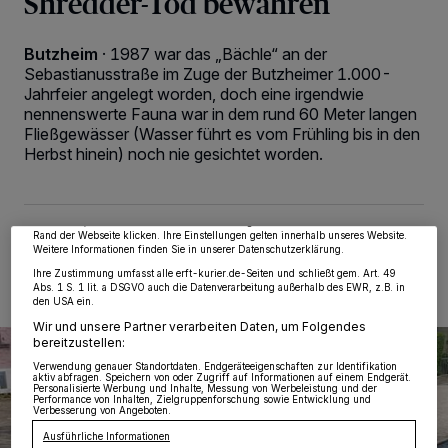
Shredder-Tod bewahren
Butzheim
·
1987 war das „Bächle“ an der
Sebastianusstraße im Zuge der Butzheimer 1.000-
Jahrfeier angelegt worden, doch eine irgendwie
nennenswerte Fauna war in dem rund 60 Meter langen
Wir und unsere
218
-Partner speichern und greifen auf personenbezogene Daten
Fließgewässer (Wasser führt es vom Frühling bis in den
wie Browserdaten oder eindeutige Kennungen auf Ihrem Gerät zu. Durch Auswahl
Herbst hinein) noch nie gesichtet worden.
von OK aktivieren Sie Tracking-Technologien für die unter „Wir und unsere
Partner verarbeiten Daten, um Ihnen Dienste bereitzustellen“ aufgeführten
Zwecke. Wenn Tracker deaktiviert sind, sind manche Inhalte und Anzeigen
möglicherweise nicht mehr so relevant für Sie. Sie können dieses Menü jederzeit
wieder aufrufen, um Ihre Einstellungen zu ändern oder Ihre Einwilligung zu
widerrufen, indem Sie auf den Link Einstellungen oder Ablehnen am unteren
17.05.2026 , 12:18 Uhr
2 Minuten Lesezeit
Rand der Webseite klicken. Ihre Einstellungen gelten innerhalb unseres Website.
Weitere Informationen finden Sie in unserer Datenschutzerklärung.
Ihre Zustimmung umfasst alle erft-kurier.de-Seiten und schließt gem. Art. 49
Abs. 1 S. 1 lit. a DSGVO auch die Datenverarbeitung außerhalb des EWR, z.B. in
den USA ein.
Wir und unsere Partner verarbeiten Daten, um Folgendes
bereitzustellen:
Verwendung genauer Standortdaten. Endgeräteeigenschaften zur Identifikation
aktiv abfragen. Speichern von oder Zugriff auf Informationen auf einem Endgerät.
Personalisierte Werbung und Inhalte, Messung von Werbeleistung und der
Performance von Inhalten, Zielgruppenforschung sowie Entwicklung und
Verbesserung von Angeboten.
Ausführliche Informationen