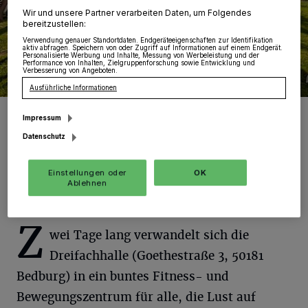
Wir und unsere Partner verarbeiten Daten, um Folgendes
bereitzustellen:
Verwendung genauer Standortdaten. Endgeräteeigenschaften zur Identifikation
aktiv abfragen. Speichern von oder Zugriff auf Informationen auf einem Endgerät.
Personalisierte Werbung und Inhalte, Messung von Werbeleistung und der
Performance von Inhalten, Zielgruppenforschung sowie Entwicklung und
Verbesserung von Angeboten.
Ausführliche Informationen
Die Premiere von „Sport im Park“ in Bedburg lockte im Juni über
Impressum
3.000 Menschen zu den kostenfreien Sportangeboten unter freiem
Himmel – jetzt geht es für ein Wochenende in die Halle.
Datenschutz
Foto: SBed.
Einstellungen oder
OK
Ablehnen
Z
wei Tage lang verwandelt sich die
Dreifachhalle (Goethestraße 3, 50181
Bedburg) in ein buntes Fitness- und
Bewegungszentrum für alle, die Lust auf