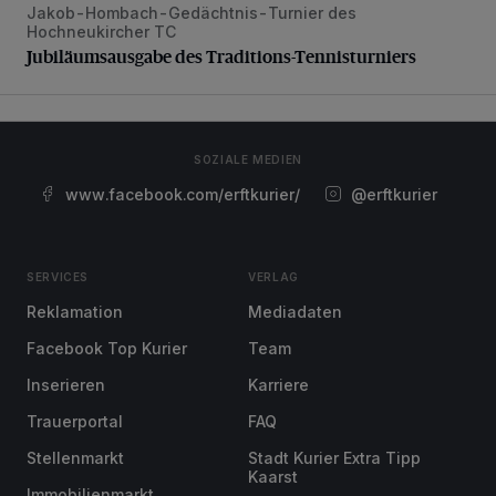
Jakob-Hombach-Gedächtnis-Turnier des
Jubiläumsausgabe des Traditions-Tennisturniers
Hochneukircher TC
Jubiläumsausgabe des Traditions-Tennisturniers
SOZIALE MEDIEN
www.facebook.com/erftkurier/
@erftkurier
SERVICES
VERLAG
Reklamation
Mediadaten
Facebook Top Kurier
Team
Inserieren
Karriere
Trauerportal
FAQ
Stellenmarkt
Stadt Kurier Extra Tipp
Kaarst
Immobilienmarkt