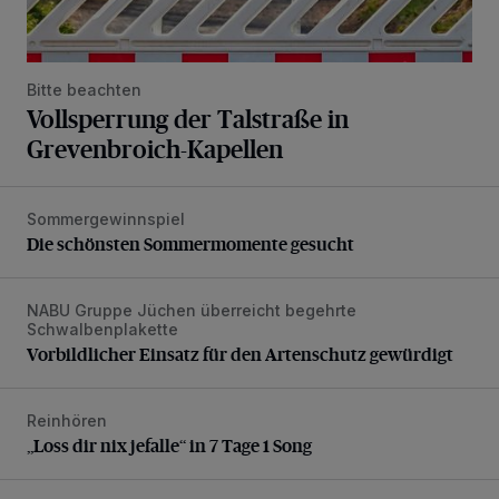
Bitte beachten
Vollsperrung der Talstraße in
Grevenbroich-Kapellen
Sommergewinnspiel
Die schönsten Sommermomente gesucht
Die schönsten Sommermomente gesucht
NABU Gruppe Jüchen überreicht begehrte
Vorbildlicher Einsatz für den Artenschutz gewürdigt
Schwalbenplakette
Vorbildlicher Einsatz für den Artenschutz gewürdigt
Reinhören
„Loss dir nix jefalle“ in 7 Tage 1 Song
„Loss dir nix jefalle“ in 7 Tage 1 Song