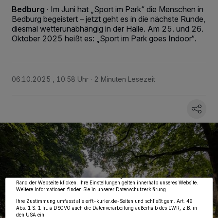
Bedburg
·
Im Juni hat „Sport im Park“ die Menschen in
Bedburg begeistert – jetzt geht es in die nächste Runde,
diesmal wetterunabhängig in der Halle. Am 25. und 26.
Oktober 2025 heißt es: „Sport im Park goes Indoor“.
06.10.2025 , 10:58 Uhr
2 Minuten Lesezeit
Wir und unsere
218
-Partner speichern und greifen auf personenbezogene Daten
wie Browserdaten oder eindeutige Kennungen auf Ihrem Gerät zu. Durch Auswahl
von OK aktivieren Sie Tracking-Technologien für die unter „Wir und unsere
Partner verarbeiten Daten, um Ihnen Dienste bereitzustellen“ aufgeführten
Zwecke. Wenn Tracker deaktiviert sind, sind manche Inhalte und Anzeigen
möglicherweise nicht mehr so relevant für Sie. Sie können dieses Menü jederzeit
wieder aufrufen, um Ihre Einstellungen zu ändern oder Ihre Einwilligung zu
widerrufen, indem Sie auf den Link Einstellungen oder Ablehnen am unteren
Rand der Webseite klicken. Ihre Einstellungen gelten innerhalb unseres Website.
Weitere Informationen finden Sie in unserer Datenschutzerklärung.
Ihre Zustimmung umfasst alle erft-kurier.de-Seiten und schließt gem. Art. 49
Abs. 1 S. 1 lit. a DSGVO auch die Datenverarbeitung außerhalb des EWR, z.B. in
den USA ein.