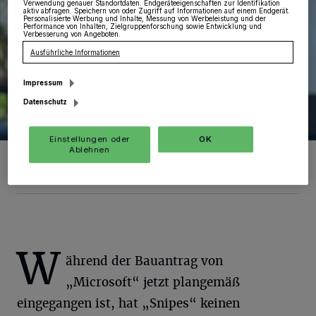
Verwendung genauer Standortdaten. Endgeräteeigenschaften zur Identifikation
aktiv abfragen. Speichern von oder Zugriff auf Informationen auf einem Endgerät.
Personalisierte Werbung und Inhalte, Messung von Werbeleistung und der
Performance von Inhalten, Zielgruppenforschung sowie Entwicklung und
Verbesserung von Angeboten.
Ausführliche Informationen
Impressum
Datenschutz
Einstellungen oder
OK
Ablehnen
Sascha Solbach.
Foto: SGV.
W
ährend der Bauantrag von
„Microsoft“ jetzt plangemäß
eingegangen ist, hat „Snipes“ keinen