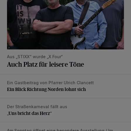
Aus „STIXX“ wurde „X Four“
Auch Platz für leisere Töne
Ein Gastbeitrag von Pfarrer Ulrich Clancett
Ein Blick Richtung Norden lohnt sich
Ein Blick Richtung Norden lohnt sich
Der Straßenkarneval fällt aus
„Uns bricht das Herz“
„Uns bricht das Herz“
Am Sonntag öffnet eine besondere Ausstellung / Im