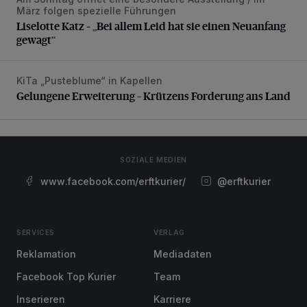
Liselotte Katz – „Bei allem Leid hat sie einen Neuanfang g
März folgen spezielle Führungen
Liselotte Katz – „Bei allem Leid hat sie einen Neuanfang
gewagt“
KiTa „Pusteblume“ in Kapellen
Gelungene Erweiterung – Krützens Forderung ans Land
Gelungene Erweiterung – Krützens Forderung ans Land
SOZIALE MEDIEN
www.facebook.com/erftkurier/
@erftkurier
SERVICES
VERLAG
Reklamation
Mediadaten
Facebook Top Kurier
Team
Inserieren
Karriere