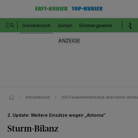
Grevenbroich
Jüchen
Sommergewinnspiel
Romm
Grevenbroich
335 Feuerwehreinsätze aber keine Verlet
2. Update: Weitere Einsätze wegen „Antonia“
Sturm-Bilanz