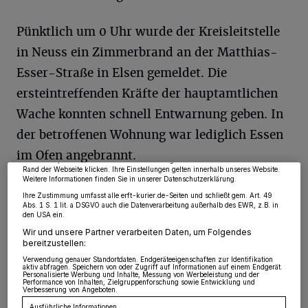
Pünktlich um 0 Uhr wurde der Kreisleitstelle
in Neuss ein Zimmerbrand an der Matthias-
Esser-Straße in Elsen gemeldet. Die
ersteintreffenden Kräfte der hauptamtlichen
Wir und unsere
218
-Partner speichern und greifen auf personenbezogene Daten
wie Browserdaten oder eindeutige Kennungen auf Ihrem Gerät zu. Durch Auswahl
Wache konnten schnell Entwarnung geben. In
von OK aktivieren Sie Tracking-Technologien für die unter „Wir und unsere
Partner verarbeiten Daten, um Ihnen Dienste bereitzustellen“ aufgeführten
Zwecke. Wenn Tracker deaktiviert sind, sind manche Inhalte und Anzeigen
der betroffenen Wohnung war lediglich Essen
möglicherweise nicht mehr so relevant für Sie. Sie können dieses Menü jederzeit
wieder aufrufen, um Ihre Einstellungen zu ändern oder Ihre Einwilligung zu
im Ofen angebrannt.
widerrufen, indem Sie auf den Link Einstellungen oder Ablehnen am unteren
Rand der Webseite klicken. Ihre Einstellungen gelten innerhalb unseres Website.
Weitere Informationen finden Sie in unserer Datenschutzerklärung.
Ihre Zustimmung umfasst alle erft-kurier.de-Seiten und schließt gem. Art. 49
Abs. 1 S. 1 lit. a DSGVO auch die Datenverarbeitung außerhalb des EWR, z.B. in
den USA ein.
Wir und unsere Partner verarbeiten Daten, um Folgendes
bereitzustellen:
Verwendung genauer Standortdaten. Endgeräteeigenschaften zur Identifikation
aktiv abfragen. Speichern von oder Zugriff auf Informationen auf einem Endgerät.
Personalisierte Werbung und Inhalte, Messung von Werbeleistung und der
Performance von Inhalten, Zielgruppenforschung sowie Entwicklung und
Verbesserung von Angeboten.
Ausführliche Informationen