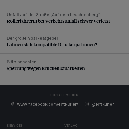
Unfall auf der Straße „Auf dem Leuchtenberg“
Rollerfahrerin bei Verkehrsunfall schwer verletzt
Rollerfahrerin bei Verkehrsunfall schwer verletzt
Der große Spar-Ratgeber
Lohnen sich kompatible Druckerpatronen?
Lohnen sich kompatible Druckerpatronen?
Bitte beachten
Sperrung wegen Brückenbauarbeiten
Sperrung wegen Brückenbauarbeiten
SOZIALE MEDIEN
www.facebook.com/erftkurier/
@erftkurier
SERVICES
VERLAG