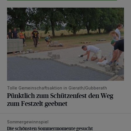
Pünktlich zum Schützenfest den Weg zum Festzelt geebne
Tolle Gemeinschaftsaktion in Gierath/Gubberath
Pünktlich zum Schützenfest den Weg
zum Festzelt geebnet
Sommergewinnspiel
Die schönsten Sommermomente gesucht
Die schönsten Sommermomente gesucht