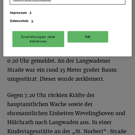
Impressum
Datenschutz
Nur mit Hilfe der Kollegen aus Jüchen gelang die Sicherung der
Tanne.
Einstellungen oder
OK
Foto: Samla Fotoagentur/samla.de
Ablehnen
Der ersten Sturmeinsatz des Tages wurde um
0.20 Uhr gemeldet. An der Langwadener
Straße war ein rund 15 Meter großer Baum
umgestürzt. Dieser wurde zerkleinert.
Gegen 7.20 Uhr rückten Kräfte der
hauptamtlichen Wache sowie der
ehrenamtlichen Einheiten Wevelinghoven und
Hülchrath nach Langwaden aus. In einer
Kindertagesstätte an der „St. Norbert“-Straße