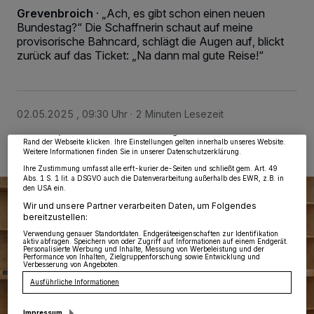
Grevenbroich
·
„Ach, es gibt schon einen neuen
Bundestag?“ Die Schaffnerin schaut auf meine
provisorische Bahncard, schlägt die Augen auf, blickt
zurück auf das Ticket: „Na dann mal gute Reise!“
Wir und unsere
218
-Partner speichern und greifen auf personenbezogene Daten
wie Browserdaten oder eindeutige Kennungen auf Ihrem Gerät zu. Durch Auswahl
von OK aktivieren Sie Tracking-Technologien für die unter „Wir und unsere
Partner verarbeiten Daten, um Ihnen Dienste bereitzustellen“ aufgeführten
Zwecke. Wenn Tracker deaktiviert sind, sind manche Inhalte und Anzeigen
02.05.2025 , 09:30 Uhr
2 Minuten Lesezeit
möglicherweise nicht mehr so relevant für Sie. Sie können dieses Menü jederzeit
wieder aufrufen, um Ihre Einstellungen zu ändern oder Ihre Einwilligung zu
widerrufen, indem Sie auf den Link Einstellungen oder Ablehnen am unteren
Rand der Webseite klicken. Ihre Einstellungen gelten innerhalb unseres Website.
Weitere Informationen finden Sie in unserer Datenschutzerklärung.
Ihre Zustimmung umfasst alle erft-kurier.de-Seiten und schließt gem. Art. 49
Abs. 1 S. 1 lit. a DSGVO auch die Datenverarbeitung außerhalb des EWR, z.B. in
den USA ein.
Wir und unsere Partner verarbeiten Daten, um Folgendes
bereitzustellen:
Verwendung genauer Standortdaten. Endgeräteeigenschaften zur Identifikation
aktiv abfragen. Speichern von oder Zugriff auf Informationen auf einem Endgerät.
Personalisierte Werbung und Inhalte, Messung von Werbeleistung und der
Performance von Inhalten, Zielgruppenforschung sowie Entwicklung und
Verbesserung von Angeboten.
Ausführliche Informationen
Impressum