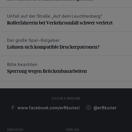
Unfall auf der Straße „Auf dem Leuchtenberg“
Rollerfahrerin bei Verkehrsunfall schwer verletzt
Rollerfahrerin bei Verkehrsunfall schwer verletzt
Der große Spar-Ratgeber
Lohnen sich kompatible Druckerpatronen?
Lohnen sich kompatible Druckerpatronen?
Bitte beachten
Sperrung wegen Brückenbauarbeiten
Sperrung wegen Brückenbauarbeiten
SOZIALE MEDIEN
www.facebook.com/erftkurier/
@erftkurier
SERVICES
VERLAG