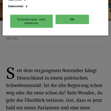
Datenschutz
Einstellungen oder
OK
Ablehnen
Carl-Philipp Sassenrath in seinem vorläufigen Berliner Büro. Die
Räume hat er von seinem Vorgänger Hermann Gröhe übernommen.
Bald wird er noch einmal in neue Räume umziehen.
Foto: CDU
S
eit dem vergangenen November hängt
Deutschland in einem politischen
Schwebezustand: Ist die alte Regierung schon
weg oder die neue schon da? Kein Wunder, da
geht der Überblick verloren. Gut, dass es jetzt
bald ein neues Parlament und eine neue