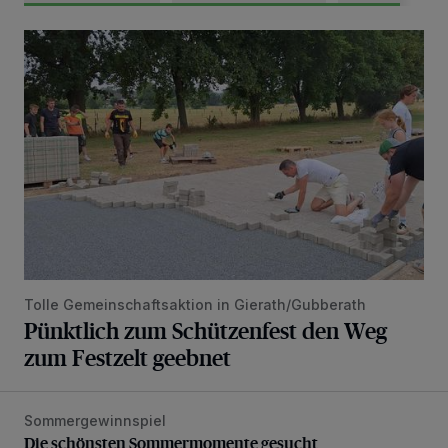
Pünktlich zum Schützenfest den Weg zum Festzelt geebne
Tolle Gemeinschaftsaktion in Gierath/Gubberath
Pünktlich zum Schützenfest den Weg
zum Festzelt geebnet
Sommergewinnspiel
Die schönsten Sommermomente gesucht
Die schönsten Sommermomente gesucht