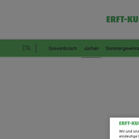
Grevenbroich
Jüchen
Sommergewinns
Wir und un
eindeutige 