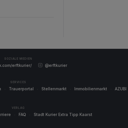
SOZIALE MEDIEN
com/erftkurier/
@erftkurier
SERVICES
n
Trauerportal
Stellenmarkt
Immobilienmarkt
AZUBI
VERLAG
rriere
FAQ
Stadt Kurier Extra Tipp Kaarst