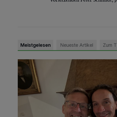
Meistgelesen
Neueste Artikel
Zum 
„Loss dir nix jefalle“ in 7 Tage 1 Song