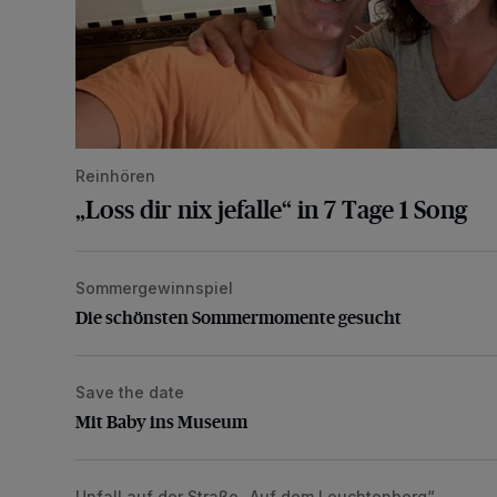
Reinhören
„Loss dir nix jefalle“ in 7 Tage 1 Song
Sommergewinnspiel
Die schönsten Sommermomente gesucht
Die schönsten Sommermomente gesucht
Save the date
Mit Baby ins Museum
Mit Baby ins Museum
Unfall auf der Straße „Auf dem Leuchtenberg“