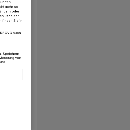
führten
cht mehr so
 ändern oder
ren Rand der
 finden Sie in
. a DSGVO auch
n. Speichern
, Messung von
 und