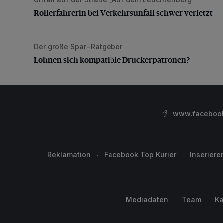
Rollerfahrerin bei Verkehrsunfall schwer verletzt
Rollerfahrerin bei Verkehrsunfall schwer verletzt
Der große Spar-Ratgeber
Lohnen sich kompatible Druckerpatronen?
Lohnen sich kompatible Druckerpatronen?
www.facebook.
Reklamation
Facebook Top Kurier
Inseriere
Mediadaten
Team
Ka