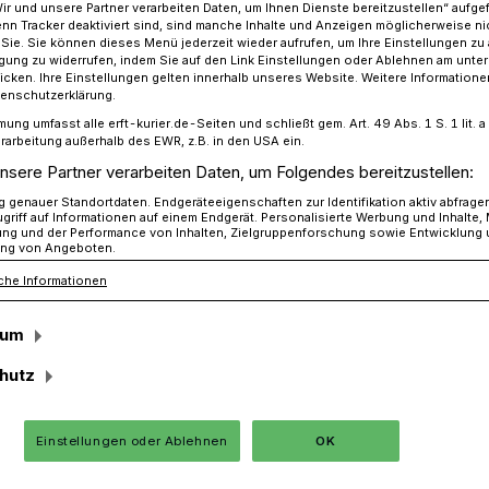
Wir und unsere Partner verarbeiten Daten, um Ihnen Dienste bereitzustellen“ aufge
n Tracker deaktiviert sind, sind manche Inhalte und Anzeigen möglicherweise ni
r Sie. Sie können dieses Menü jederzeit wieder aufrufen, um Ihre Einstellungen zu
ligung zu widerrufen, indem Sie auf den Link Einstellungen oder Ablehnen am unte
icken. Ihre Einstellungen gelten innerhalb unseres Website. Weitere Informationen
 an „Archiv to go“-Führungen in Jüchen
tenschutzerklärung.
mung umfasst alle erft-kurier.de-Seiten und schließt gem. Art. 49 Abs. 1 S. 1 lit
rarbeitung außerhalb des EWR, z.B. in den USA ein.
 und Geschichtsverein Jüchen luden ein
nsere Partner verarbeiten Daten, um Folgendes bereitzustellen:
genauer Standortdaten. Endgeräteeigenschaften zur Identifikation aktiv abfrage
esse an „Archiv to
griff auf Informationen auf einem Endgerät. Personalisierte Werbung und Inhalte
ung und der Performance von Inhalten, Zielgruppenforschung sowie Entwicklung
ng von Angeboten.
en
che Informationen
sum
schen Führungen „Archiv to Go“ zu
hutz
den in der Stadt Jüchen stießen auf
er Bürgern. Weit über 50 Personen
Einstellungen oder Ablehnen
OK
n Führungen teil, die vom Archiv im
n mit dem Geschichtsverein Jüchen