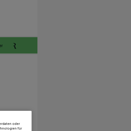
er
Anzeigen aufgeben
Reklamation
erdaten oder
chnologien für