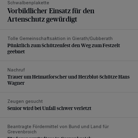
Schwalbenplakette
Vorbildlicher Einsatz für den
Artenschutz gewürdigt
Tolle Gemeinschaftsaktion in Gierath/Gubberath
Pünktlich zum Schützenfest den Weg zum Festzelt geebne
Pünktlich zum Schützenfest den Weg zum Festzelt
geebnet
Nachruf
Trauer um Heimatforscher und Herzblut-Schütze Hans W
Trauer um Heimatforscher und Herzblut-Schütze Hans
Wagner
Zeugen gesucht
Senior wird bei Unfall schwer verletzt
Senior wird bei Unfall schwer verletzt
Beantragte Fördermittel von Bund und Land für
Förderungswürdiges in Grevenbroich
Grevenbroich