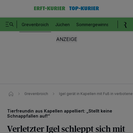
Grevenbroich
Jüchen
Sommergewinnspiel
Romm
Grevenbroich
Igel gerät in Kapellen mit Fuß in verboten
Tierfreundin aus Kapellen appelliert: „Stellt keine
Schnappfallen auf!“
Verletzter Igel schleppt sich mit